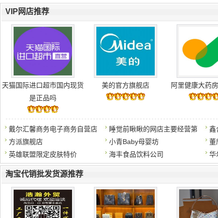
VIP网店推荐
天猫国际进口超市国内现货
美的官方旗舰店
阿里健康大药
是正品吗
戴尔汇馨商务电子商务自营店
睡觉前瞅瞅的网店主要经营第
鑫
方派旗舰店
小青Baby母婴坊
董
英雄联盟限定皮肤特价
海丰食品饮料公司
华
淘宝代销批发货源推荐