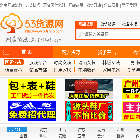
淘宝开店流程
|
进货技巧
|
开店卖什么好
|
开店故事
|
微信开店
|
创业项目
|
新闻专题
|
网店货源
微信货源
批发市场
首 页
网店货源
新手开店
微
服装综合
时尚女装
瑞丽女装
韩版女装
男 
话费虚拟
饰品首饰
日用家居
电脑数码
家用电器
食品特
北京
上海
广东
湖南
四川
天
山西
重庆
安徽
云南
贵州
新疆
内