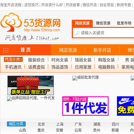
淘宝开店流程
|
进货技巧
|
开店卖什么好
|
开店故事
|
微信开店
|
创业项目
|
新闻专题
|
网店货源
微信货源
批发市场
首 页
网店货源
新手开店
微
服装综合
时尚女装
瑞丽女装
韩版女装
男 
手机通讯
话费虚拟
饰品首饰
日用家居
电脑数码
家用电
北京
上海
广东
湖南
四川
天
山西
重庆
安徽
云南
贵州
新疆
内