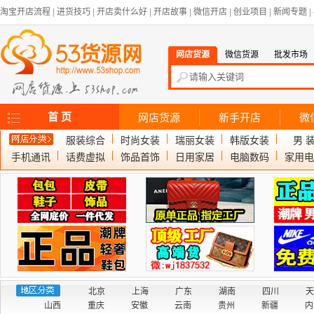
淘宝开店流程
|
进货技巧
|
开店卖什么好
|
开店故事
|
微信开店
|
创业项目
|
新闻专题
|
网店货源
微信货源
批发市场
首 页
网店货源
新手开店
微
服装综合
时尚女装
瑞丽女装
韩版女装
男 
手机通讯
话费虚拟
饰品首饰
日用家居
电脑数码
家用电
北京
上海
广东
湖南
四川
天
山西
重庆
安徽
云南
贵州
新疆
内