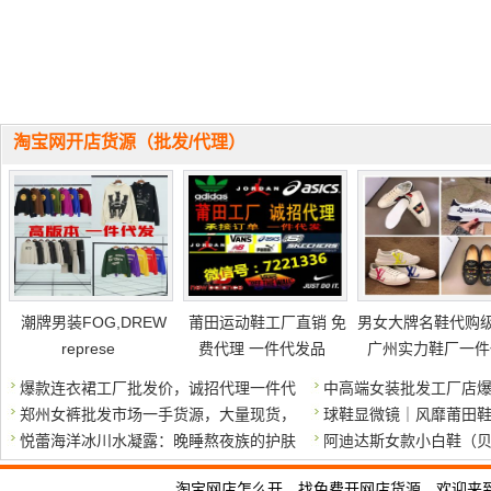
淘宝网开店货源（批发/代理）
潮牌男装FOG,DREW
莆田运动鞋工厂直销 免
男女大牌名鞋代购
represe
费代理 一件代发品
广州实力鞋厂一件
爆款连衣裙工厂批发价，诚招代理一件代
中高端女装批发工厂店
郑州女裤批发市场一手货源，大量现货，
球鞋显微镜｜风靡莆田鞋
悦蕾海洋冰川水凝露：晚睡熬夜族的护肤
阿迪达斯女款小白鞋（贝壳头
淘宝网店怎么开，找免费开网店货源，欢迎来