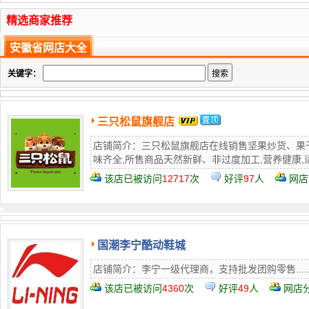
精选商家推荐
安徽省网店大全
关键字：
三只松鼠旗舰店
店铺简介：三只松鼠旗舰店在线销售坚果炒货、果
味齐全,所售商品天然新鲜、非过度加工,营养健康,适
该店已被访问
12717
次
好评
97
人
网店
国潮李宁酷动鞋城
店铺简介：李宁一级代理商，支持批发团购零售.....
该店已被访问
4360
次
好评
49
人
网店