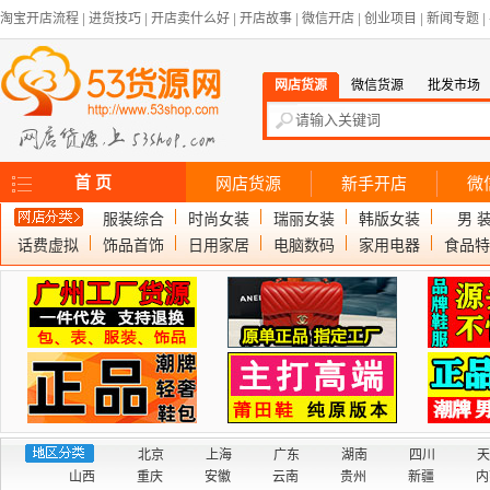
淘宝开店流程
|
进货技巧
|
开店卖什么好
|
开店故事
|
微信开店
|
创业项目
|
新闻专题
|
网店货源
微信货源
批发市场
首 页
网店货源
新手开店
微
服装综合
时尚女装
瑞丽女装
韩版女装
男 
话费虚拟
饰品首饰
日用家居
电脑数码
家用电器
食品特
北京
上海
广东
湖南
四川
天
山西
重庆
安徽
云南
贵州
新疆
内