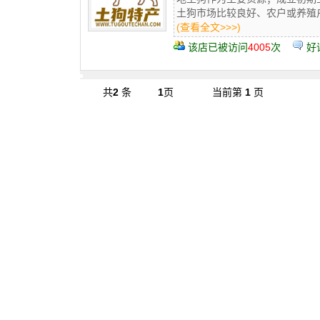
土狗市场比较良好、农户或养殖户
(查看全文>>>)
该店已被访问
4005
次
好
共
2
条
1
页
当前第
1
页