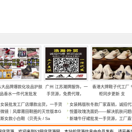
各大品牌爆款化妆品护肤
广州 江苏潮牌服饰，一
香港大牌鞋子代工厂 
品香水一件代发批发
手货源，免费代理，
柜同步更新 支
端女装批发工厂店爆款出货，一手货
女装韩版秋冬款厂家直销，诚招代
显微镜｜风靡莆田鞋圈的灭世版本G
悦蕾玫瑰洗面奶——解决肌肤问题
斯女款小白鞋（贝壳头 / Sa
新塘牛仔裙批发一手货源，工厂直
网店货源，欢迎来到53网店货源网。本站的货源信息由会员发布，请妥善