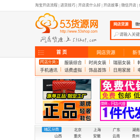
淘宝开店流程
|
进货技巧
|
开店卖什么好
|
开店故事
|
微信开店
|
网店货源
微
首 页
网店货源
新
服装综合
时尚女装
瑞丽女装
手机通讯
话费虚拟
饰品首饰
日用家居
北京
上海
广东
湖南
山西
重庆
安徽
云南
贵州