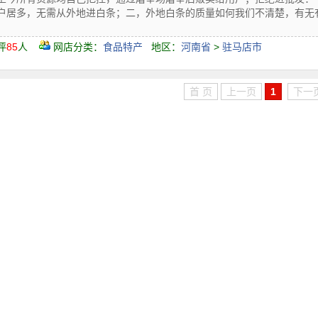
居多，无需从外地进白条；二，外地白条的质量如何我们不清楚，有无有害物.
评
85
人
网店分类：
食品特产
地区：
河南省
>
驻马店市
首 页
上一页
1
下一