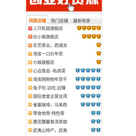
同类店铺
热门店铺
最新收录
三只松鼠旗舰店
灶小美旗舰店
东艺茶业，西湖龙
井，铁观音等专业
淘宝一口价年货
批发十大名茶、茶
实心眼干果店
七姊旗舰店
叶！东艺茶叶
心远食品 -私房菜
零食专家
淘宝网购物年货干
果五皇冠美食
兔子吃-边吃,边赚
钱,古法红糖,土鸡
国际食堂主营台湾
蛋,百花土蜂蜜,水
进口食品 台湾特
雀巢咖啡，马来西
果,咖啡普洱茶
产美食 厦门特产
亚咖啡，越南咖啡
零食地带-特色零
等
食总汇（更多美
惠蕊籣馨普洱茶旗
味、更多健康）
舰店
武夷山特产，武夷