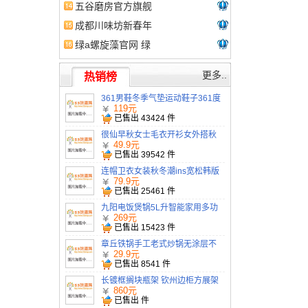
熏鹅，熏爪，武夷
五谷磨房官方旗舰
山三湘卤味，朱子
店 五谷磨房怎么
成都川味坊新春年
孝母饼
样
货网上购物节 年
绿a螺旋藻官网 绿
货 干果 礼品 坚果
a螺旋藻怎么样？
炒货 鸭舌 核桃 糕
绿a螺旋藻好吗？
更多..
热销榜
点 麻辣
361男鞋冬季气垫运动鞋子361度
男士秋季正品网皮面旅游休闲跑
119元
步鞋
已售出
43424
件
很仙早秋女士毛衣开衫女外搭秋
装2019新款学生女装针织外套春
49.9元
秋潮
已售出
39542
件
连帽卫衣女装秋冬潮ins宽松韩版
加厚加绒上衣2019新款中长款外
79.9元
套
已售出
25461
件
九阳电饭煲锅5L升智能家用多功
能柴火饭旗舰店官网正品3-4-6个
269元
人
已售出
15423
件
章丘铁锅手工老式炒锅无涂层不
粘锅家用炒菜锅电磁炉煤气灶专
29.9元
用锅
已售出
8541
件
长镀框搁块瓶架 钦州边柜方展架
玉林后现代板家具
860元
已售出
件