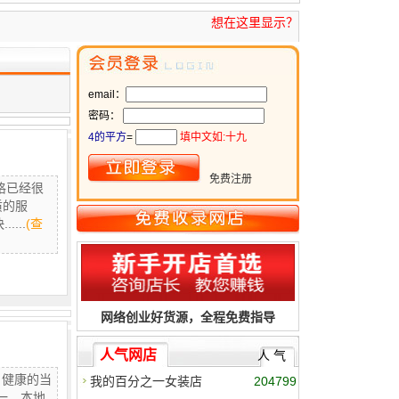
想在这里显示？
email：
密码：
4的平方
=
填中文如:十九
免费注册
格已经很
质的服
...
(查
网络创业好货源，全程免费指导
人气网店
人 气
、健康的当
我的百分之一女装店
204799
一，本地