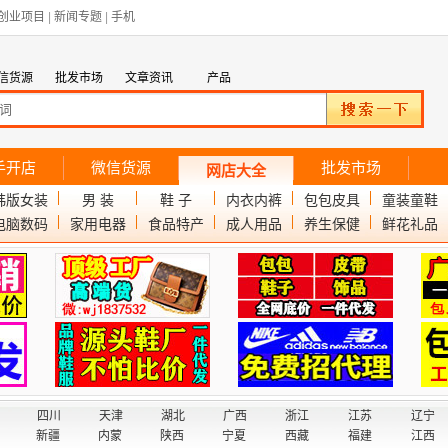
创业项目
|
新闻专题
|
手机
信货源
批发市场
文章资讯
产品
手开店
微信货源
批发市场
网店大全
韩版女装
男 装
鞋 子
内衣内裤
包包皮具
童装童鞋
电脑数码
家用电器
食品特产
成人用品
养生保健
鲜花礼品
四川
天津
湖北
广西
浙江
江苏
辽宁
新疆
内蒙
陕西
宁夏
西藏
福建
江西