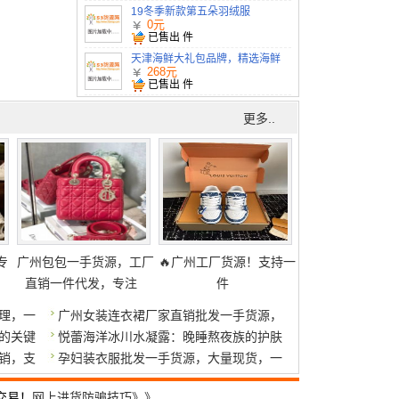
19冬季新款第五朵羽绒服
0元
已售出
件
天津海鲜大礼包品牌，精选海鲜
组合礼券298面值起
268元
已售出
件
更多..
专
广州包包一手货源，工厂
🔥广州工厂货源！支持一
直销一件代发，专注
件
理，一
广州女装连衣裙厂家直销批发一手货源，
的关键
悦蕾海洋冰川水凝露：晚睡熬夜族的护肤
销，支
孕妇装衣服批发一手货源，大量现货，一
交易！
网上进货防骗技巧》》