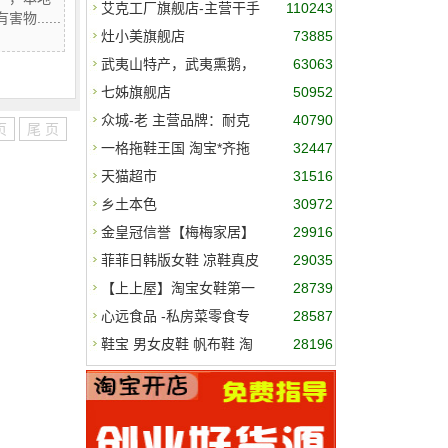
艾克工厂旗舰店-主营干手
110243
.....
器、
灶小美旗舰店
73885
武夷山特产，武夷熏鹅，
63063
熏爪，
七姊旗舰店
50952
众城-老 主营品牌：耐克
40790
页
尾 页
阿
一格拖鞋王国 淘宝*齐拖
32447
鞋店
天猫超市
31516
乡土本色
30972
金皇冠信誉【梅梅家居】
29916
每月近
菲菲日韩版女鞋 凉鞋真皮
29035
鞋鱼
【上上屋】淘宝女鞋第一
28739
店
心远食品 -私房菜零食专
28587
家
鞋宝 男女皮鞋 帆布鞋 淘
28196
宝