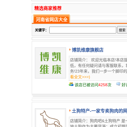
精选商家推荐
河南省网店大全
关键字：
博凯维康旗舰店
店铺简介： 欢迎光临本店!本
低，有任何疑问请与客服联系，
务!23年来，我们一步一个脚印的
看全文>>>)
该店已被访问
4258
次
好
土狗特产-一家专卖狗肉的
店铺简介：狗肉吧&土狗特产 
地土狗作为主要货源；成立初期