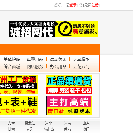
您好，
[请
登录
]
或
[免费
注册
]
美体护肤
母婴用品
运动休闲
玩具模型
综合商城
网店服务
办公用品
五花八门
吉林
黑龙江
河北
河南
山东
甘肃
青海
海南岛
香港
澳门