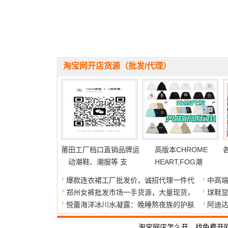
淘宝网开店货源（批发/代理）
莆田工厂档口直销品牌运
高版本CHROME
动潮鞋、潮服等 支
HEART,FOG潮
爆款连衣裙工厂批发价，诚招代理一件代
中高
郑州女裤批发市场一手货源，大量现货，
球鞋
悦蕾海洋冰川水凝露：晚睡熬夜族的护肤
阿迪达
淘宝网店怎么开，找免费开