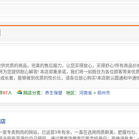
店提供优质的商品，完美的售后服力，让您买得放心，买得舒心!所有商品价
将为您提供耐心解答! 本店郑重承诺，我们将一如既往为各位顾客带来优
成长着，能够做到优质的性价比，请各位放心购买!本店默认圆通和中通快...
评
87
人
网店分类：
养生保健
地区：
河南省
>
郑州市
网店
是一家专卖狗肉的网站，已运营3年有余，一直在选用肉质鲜美，肥瘦均匀
至今所有货源均自己把控，通过屠宰场屠宰后贩卖给用户；拒绝进批发：