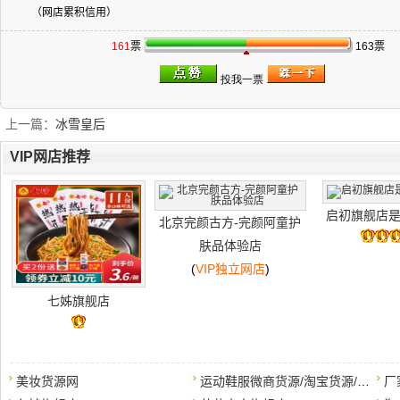
（网店累积信用）
161
票
163票
上一篇：
冰雪皇后
VIP网店推荐
启初旗舰店
北京完颜古方-完颜阿童护
肤品体验店
(
VIP独立网店
)
七姊旗舰店
美妆货源网
运动鞋服微商货源/淘宝货源/实体店货源供货/工厂一手运动