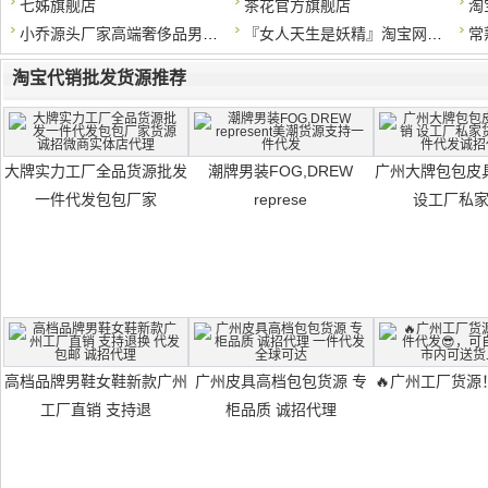
七姊旗舰店
茶花官方旗舰店
小乔源头厂家高端奢侈品男女货源 货比专柜品质
『女人天生是妖精』淘宝网化妆品皇冠店
淘宝代销批发货源推荐
大牌实力工厂全品货源批发
潮牌男装FOG,DREW
广州大牌包包皮
一件代发包包厂家
represe
设工厂私
高档品牌男鞋女鞋新款广州
广州皮具高档包包货源 专
🔥广州工厂货源
工厂直销 支持退
柜品质 诚招代理