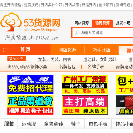
淘宝开店流程
|
进货技巧
|
开店卖什么好
|
开店故事
|
微信开店
|
创业项目
|
新闻专题
|
网店货源
微商货源
批发市场
首 页
网店货源
新手开店
微
女装、男装、内衣
运动鞋、女鞋男鞋
运
饰品/小商品/银饰水晶
名牌包包
名牌手表
品牌运动
服装
运动服
童装童鞋
鞋子
包包手表
饰品小