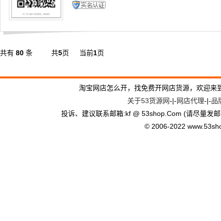
共有
80
条
共
5
页
当前
1
页
淘宝网店怎么开，找免费开网店货源，欢迎来
关于53货源网
-|-
网店代理
-|-
品
投诉、建议联系邮箱:kf @ 53shop.Com (请尽量发邮
© 2006-2022 www.53shop.