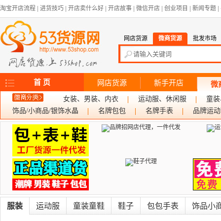
淘宝开店流程
|
进货技巧
|
开店卖什么好
|
开店故事
|
微信开店
|
创业项目
|
新闻专题
|
网店货源
微商货源
批发市场
首 页
网店货源
新手开店
微
女装、男装、内衣
运动服、休闲服
童装
饰品/小商品/银饰水晶
名牌包包
名牌手表
品牌运动
服装
运动服
童装童鞋
鞋子
包包手表
饰品小