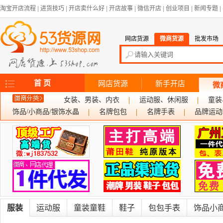
淘宝开店流程
|
进货技巧
|
开店卖什么好
|
开店故事
|
微信开店
|
创业项目
|
新闻专题
|
网店货源
微商货源
批发市场
首 页
网店货源
新手开店
微
女装、男装、内衣
运动服、休闲服
童装
饰品/小商品/银饰水晶
名牌包包
名牌手表
品牌运动
服装
运动服
童装童鞋
鞋子
包包手表
饰品小