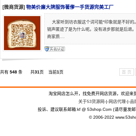
[微商货源]
物美价廉大牌服饰著偧一手货源完美工厂
大家听到坊衣服这个词可能*印象就是不好的
销声匿迹了是为什么呢。没有进步那就是后退
商家质....
共有
548
条
共
31
页
当前
1
页
首 页
淘宝网店怎么开，找免费开网店货源，欢迎来
关于53货源网
-|-
网店代理
-|-
品
投诉、建议联系邮箱:kf @ 53shop.Com (请尽量发邮
© 2006-2022 www.53shop.