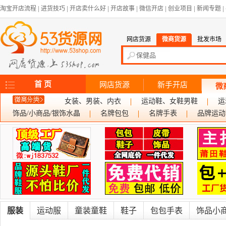
淘宝开店流程
|
进货技巧
|
开店卖什么好
|
开店故事
|
微信开店
|
创业项目
|
新闻专题
|
网店货源
微商货源
批发市场
首 页
网店货源
新手开店
微
女装、男装、内衣
运动鞋、女鞋男鞋
运
饰品/小商品/银饰水晶
名牌包包
名牌手表
品牌运动
服装
运动服
童装童鞋
鞋子
包包手表
饰品小