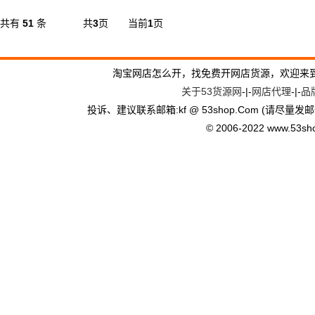
共有
51
条
共
3
页
当前
1
页
淘宝网店怎么开，找免费开网店货源，欢迎来
关于53货源网
-|-
网店代理
-|-
品
投诉、建议联系邮箱:kf @ 53shop.Com (请尽量发邮
© 2006-2022 www.53shop.