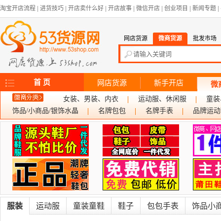
淘宝开店流程
|
进货技巧
|
开店卖什么好
|
开店故事
|
微信开店
|
创业项目
|
新闻专题
|
网店货源
微商货源
批发市场
首 页
网店货源
新手开店
微
女装、男装、内衣
运动服、休闲服
童装
饰品/小商品/银饰水晶
名牌包包
名牌手表
品牌运动
服装
运动服
童装童鞋
鞋子
包包手表
饰品小