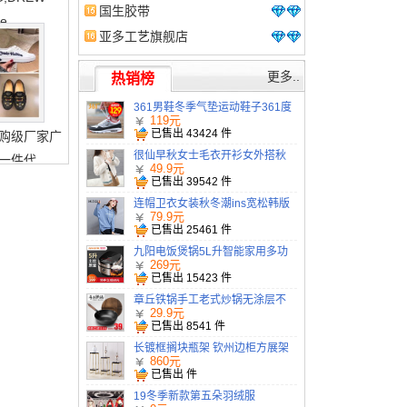
店
国生胶带
se
亚多工艺旗舰店
更多..
热销榜
361男鞋冬季气垫运动鞋子361度
男士秋季正品网皮面旅游休闲跑
119元
步鞋
已售出
43424
件
购级厂家广
很仙早秋女士毛衣开衫女外搭秋
一件代
装2019新款学生女装针织外套春
49.9元
秋潮
已售出
39542
件
连帽卫衣女装秋冬潮ins宽松韩版
加厚加绒上衣2019新款中长款外
79.9元
套
已售出
25461
件
九阳电饭煲锅5L升智能家用多功
能柴火饭旗舰店官网正品3-4-6个
269元
人
已售出
15423
件
章丘铁锅手工老式炒锅无涂层不
粘锅家用炒菜锅电磁炉煤气灶专
29.9元
用锅
已售出
8541
件
长镀框搁块瓶架 钦州边柜方展架
玉林后现代板家具
860元
已售出
件
19冬季新款第五朵羽绒服