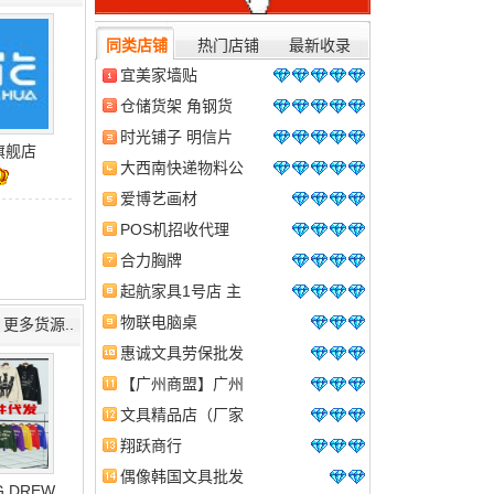
同类店铺
热门店铺
最新收录
宜美家墙贴
仓储货架 角钢货
架 超市货架
时光铺子 明信片
旗舰店
信封 原创信纸 小
大西南快递物料公
卡片等文化用品
司
爱博艺画材
POS机招收代理
合力胸牌
起航家具1号店 主
营产品美容床 按
物联电脑桌
更多货源..
摩床 美容凳 推车
惠诚文具劳保批发
行
【广州商盟】广州
宏昌胶粘带厂
文具精品店（厂家
直销批发零售）
翔跃商行
偶像韩国文具批发
,DREW