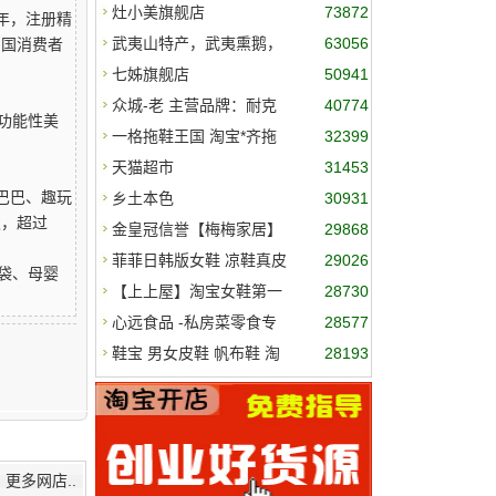
器、
灶小美旗舰店
73872
年，注册精
武夷山特产，武夷熏鹅，
63056
中国消费者
熏爪，
七姊旗舰店
50941
众城-老 主营品牌：耐克
40774
功能性美
阿
一格拖鞋王国 淘宝*齐拖
32399
鞋店
天猫超市
31453
巴巴、趣玩
乡土本色
30931
发，超过
金皇冠信誉【梅梅家居】
29868
每月近
菲菲日韩版女鞋 凉鞋真皮
29026
袋、母婴
鞋鱼
【上上屋】淘宝女鞋第一
28730
店
心远食品 -私房菜零食专
28577
家
鞋宝 男女皮鞋 帆布鞋 淘
28193
宝
？
更多网店..