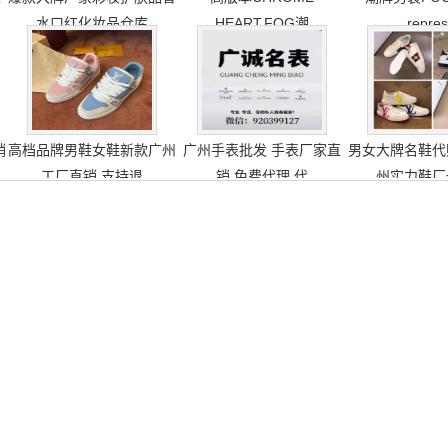
水口红化妆品仓库
HEART,FOG潮
repre
销
高档品牌男鞋女鞋新款广州
广州手表批发 手表厂家直
男女大牌名鞋代
工厂直销 支持退
销 免费代理 代
州实力鞋厂