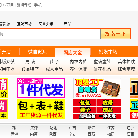
创业项目
|
新闻专题
|
手机
信货源
批发市场
文章资讯
产品
手开店
微信货源
批发市场
网店大全
韩版女装
男 装
鞋 子
内衣内裤
童装童鞋
美体护肤
家用电器
食品特产
成人用品
养生保健
鲜花礼品
综合商城
四川
天津
湖北
广西
浙江
江苏
辽宁
新疆
内蒙
陕西
宁夏
西藏
福建
江西