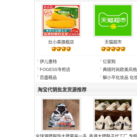
灶小美旗舰店
天猫超市
伊儿惠特
亿家购
FOGESS专柜店
典娅时尚欧美风格
百盛精品
解小平化妆品 化
淘宝代销批发货源推荐
全球潮牌服饰大牌男装一手
香港大牌鞋子代工厂 专