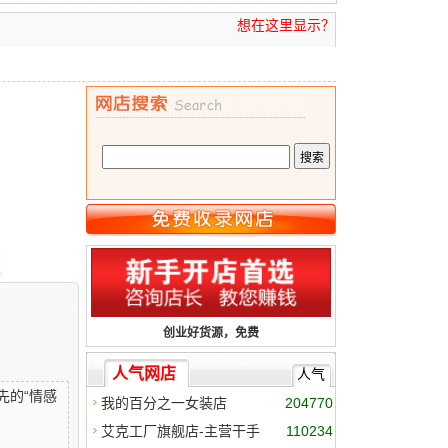
想在这里显示？
创业好货源，免费
人气网店
人气
先的“情感
我的百分之一女装店
204770
艾克工厂旗舰店-主营干手
110234