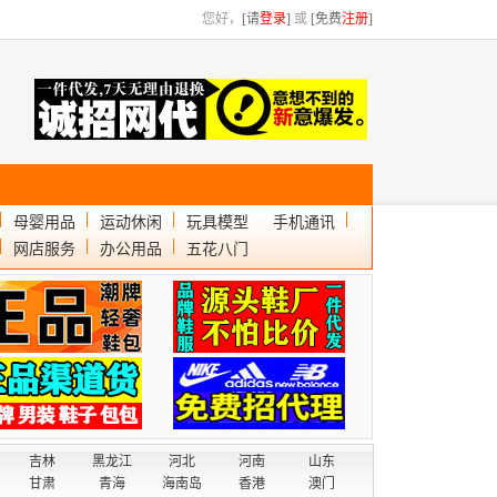
您好，
[请
登录
]
或
[免费
注册
]
母婴用品
运动休闲
玩具模型
手机通讯
网店服务
办公用品
五花八门
吉林
黑龙江
河北
河南
山东
甘肃
青海
海南岛
香港
澳门