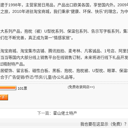
1998年，主营家居日用品，产品出口欧美各国，享誉国内外。2009
之旅，2010年进驻淘宝商城，我们秉承“健康、环保、快乐”的理念，为
。
系列产品，抱枕（被）U型枕系列、保温包系列、告示写字板系列，集
们在不断完善，真正成为第一“情感家居”。
宝商城、淘宝集市店铺、腾讯拍拍、麦考林、凡客诚品、1号店、阿里
、当当等国内大部分线上销售平台在线销售订制，未来将进行线下礼品开
用过精耐特产品。
居壁饰、留言板、磁性白板、黑板、抱枕、抱枕被、U型枕、眼罩、保温
于广告促销/乔迁/节庆/儿童/办公礼品等，
(免费收录网店>>)
101票
下一篇：
霍山佬土特产
我也要在这显示（免费）