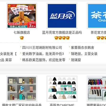
七姊旗舰店
蓝月亮官方旗舰店是正品吗
茶花官方
四川川王坩埚耐材有限公司
紫蔷薇衣衣韩舍
女装批发【
爱尚数字油画，批发高中低3
锦艳丽，主营女装
妆品 美容
韩系欧美范服饰，欢迎批发零
琉璃窗
柜
爆款大牌厂家彩妆护肤品香
高版本CHROME
潮牌男装FOG