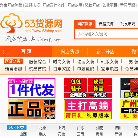
淘宝开店流程
|
进货技巧
|
开店卖什么好
|
开店故事
|
微信开店
|
创业项目
|
新闻专题
|
网店货源
微信货源
批发市场
首 页
网店货源
新手开店
微
服装综合
时尚女装
瑞丽女装
韩版女装
男 
话费虚拟
饰品首饰
日用家居
电脑数码
家用电器
食品特
北京
上海
广东
湖南
四川
天
山西
重庆
安徽
云南
贵州
新疆
内