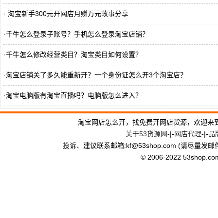
·
淘宝新手300元开网店月赚万元故事分享
·
千牛怎么登录子账号？手机怎么登录淘宝店铺？
·
千牛怎么修改经营类目？淘宝类目如何设置？
·
淘宝店铺关了多久能重新开？一个身份证怎么开3个淘宝店？
·
淘宝电脑版有淘宝直播吗？电脑版怎么进入？
·
手机淘宝客怎么推广？手机淘宝客推广步骤
淘宝网店怎么开，找免费开网店货源，欢迎来
关于53货源网
-|-
网店代理
-|-
品
·
淘宝直播要绑定淘宝客吗？必须用主账号吗？
投诉、建议联系邮箱:kf
@
53shop.com (请尽量发邮
·
淘宝出单后再直通车吗？已出单是发货了吗？
© 2006-2022 53shop.com, 