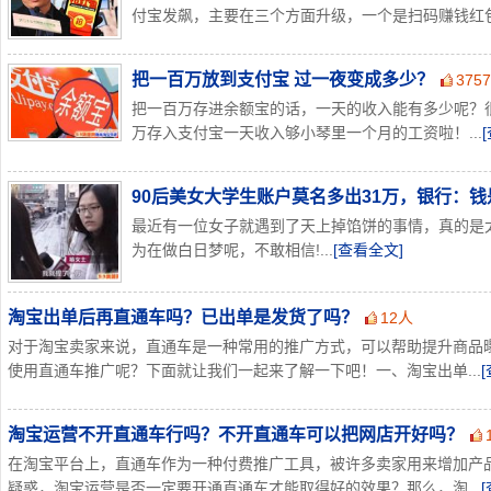
付宝发飙，主要在三个方面升级，一个是扫码赚钱红包金
把一百万放到支付宝 过一夜变成多少？
375
把一百万存进余额宝的话，一天的收入能有多少呢？
万存入支付宝一天收入够小琴里一个月的工资啦！...
90后美女大学生账户莫名多出31万，银行：
最近有一位女子就遇到了天上掉馅饼的事情，真的是
为在做白日梦呢，不敢相信!...
[查看全文]
淘宝出单后再直通车吗？已出单是发货了吗？
12人
对于淘宝卖家来说，直通车是一种常用的推广方式，可以帮助提升商品
使用直通车推广呢？下面就让我们一起来了解一下吧！一、淘宝出单...
淘宝运营不开直通车行吗？不开直通车可以把网店开好吗？
在淘宝平台上，直通车作为一种付费推广工具，被许多卖家用来增加产
疑惑，淘宝运营是否一定要开通直通车才能取得好的效果？那么，淘...