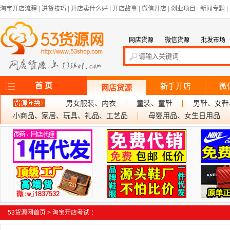
淘宝开店流程
|
进货技巧
|
开店卖什么好
|
开店故事
|
微信开店
|
创业项目
|
新闻专题
|
网店货源
微信货源
批发市场
首 页
新手开店
微
网店货源
男女服装、内衣
童装、童鞋
男鞋、女鞋
小商品、家居、玩具、礼品、工艺品
母婴用品、女生日用品
53货源网首页
>
淘宝开店考试
：