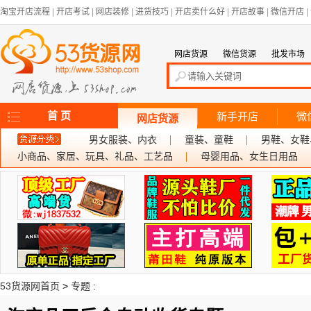
淘宝开店流程
|
开店考试
|
网店装修
|
进货技巧
|
开店卖什么好
|
开店故事
|
微信开店
|
网店货源
微信货源
批发市场
首 页
新手开店
微
网店货源
男女服装、内衣
童装、童鞋
男鞋、女鞋
小商品、家居、玩具、礼品、工艺品
母婴用品、女生日用品
53货源网首页
>
专题
: