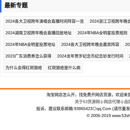
最新专题
2024各大卫视跨年演唱会直播时间阵容一览
2024浙江卫视跨年
2024湖南卫视跨年晚会直播回放地址
2024年NBA全明星投票规则
2024年NBA全明星投票地址
2024各大卫视跨年晚会嘉宾阵容
2
2023广东消费券怎么获得
2024龙年贺岁纪念币纪念钞发行时间
为什么会得红斑狼疮
红斑狼疮是什么病
淘宝网店怎么开，找免费开网店货源，欢迎来
关于53货源网
-|-
网店代理
-|-
品
投诉、建议联系邮箱:93865423◎qq.Com (请尽量发
© 2006-2019 www.53shop