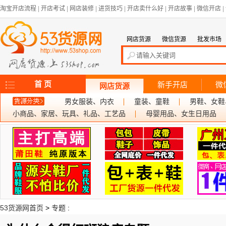
淘宝开店流程
|
开店考试
|
网店装修
|
进货技巧
|
开店卖什么好
|
开店故事
|
微信开店
|
网店货源
微信货源
批发市场
首 页
新手开店
微
网店货源
男女服装、内衣
童装、童鞋
男鞋、女鞋
小商品、家居、玩具、礼品、工艺品
母婴用品、女生日用品
53货源网首页
>
专题
: