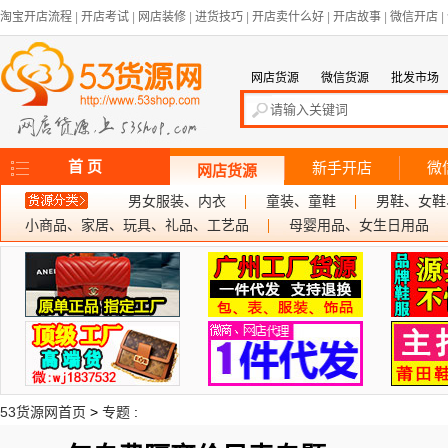
淘宝开店流程
|
开店考试
|
网店装修
|
进货技巧
|
开店卖什么好
|
开店故事
|
微信开店
|
网店货源
微信货源
批发市场
首 页
新手开店
微
网店货源
男女服装、内衣
童装、童鞋
男鞋、女鞋
小商品、家居、玩具、礼品、工艺品
母婴用品、女生日用品
53货源网首页
>
专题
: