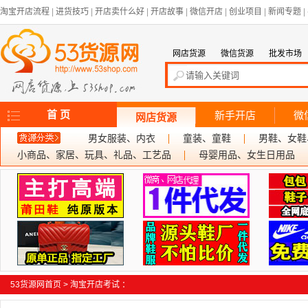
淘宝开店流程
|
进货技巧
|
开店卖什么好
|
开店故事
|
微信开店
|
创业项目
|
新闻专题
|
网店货源
微信货源
批发市场
首 页
新手开店
微
网店货源
男女服装、内衣
童装、童鞋
男鞋、女鞋
小商品、家居、玩具、礼品、工艺品
母婴用品、女生日用品
53货源网首页
>
淘宝开店考试
：