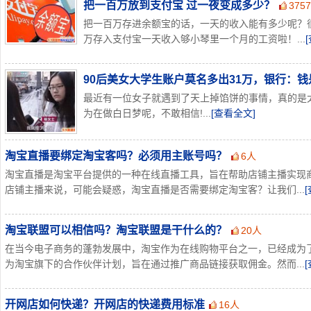
把一百万放到支付宝 过一夜变成多少？
375
把一百万存进余额宝的话，一天的收入能有多少呢？
万存入支付宝一天收入够小琴里一个月的工资啦！...
90后美女大学生账户莫名多出31万，银行：
最近有一位女子就遇到了天上掉馅饼的事情，真的是
为在做白日梦呢，不敢相信!...
[查看全文]
淘宝直播要绑定淘宝客吗？必须用主账号吗？
6人
淘宝直播是淘宝平台提供的一种在线直播工具，旨在帮助店铺主播实现
店铺主播来说，可能会疑惑，淘宝直播是否需要绑定淘宝客？让我们...
淘宝联盟可以相信吗？淘宝联盟是干什么的？
20人
在当今电子商务的蓬勃发展中，淘宝作为在线购物平台之一，已经成为
为淘宝旗下的合作伙伴计划，旨在通过推广商品链接获取佣金。然而...
开网店如何快递？开网店的快递费用标准
16人