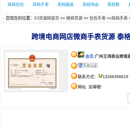
高档包包
高档手表
高档服装
高档饰品
高档鞋
您现在的位置：
53货源网首页
>>
微商货源
>>
包包手表
>>
高档手表
跨境电商网店微商手表货源 泰格豪
会员:
广州王鸿表业跨境
联系方式：
13266356619
网址: 没填哦!