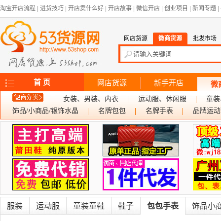
淘宝开店流程
|
进货技巧
|
开店卖什么好
|
开店故事
|
微信开店
|
创业项目
|
新闻专题
|
网店货源
微商货源
批发市场
首 页
网店货源
新手开店
微
女装、男装、内衣
运动服、休闲服
童装
饰品/小商品/银饰水晶
名牌包包
名牌手表
品牌运动
服装
运动服
童装童鞋
鞋子
包包手表
饰品小