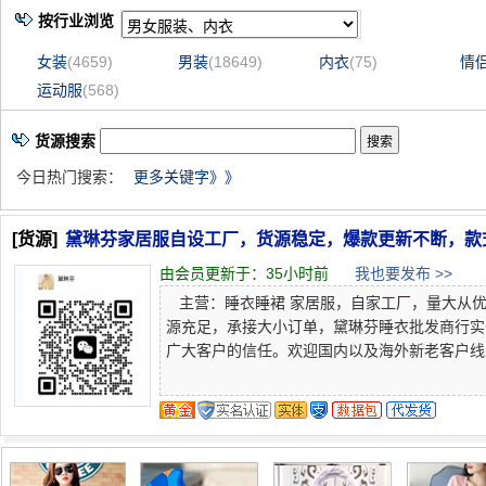
按行业浏览
女装
(4659)
男装
(18649)
内衣
(75)
情
运动服
(568)
货源搜索
今日热门搜索：
更多关键字》》
[货源]
黛琳芬家居服自设工厂，货源稳定，爆款更新不断，款
由会员更新于：
35小时前
我也要发布 >>
主营：睡衣睡裙 家居服，自家工厂，量大从优，
源充足，承接大小订单，黛琳芬睡衣批发商行实
广大客户的信任。欢迎国内以及海外新老客户线上选