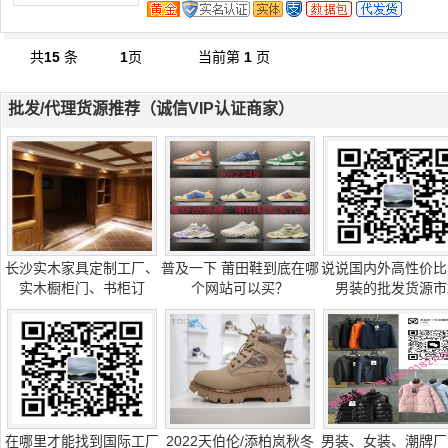
共
15
条
1
页
当前第
1
页
批发/代理货源推荐（诚信VIP认证商家）
长沙实木家具定制工厂、
普及一下 莆田鞋到底在哪
说说国内外高性价比
实木橱柜门、书柜订
个网站可以买？
男装的批发货源市
在哪里才能找到国际工厂
2022天伯伦/添柏岚秋冬
男装、女装、潮牌厂