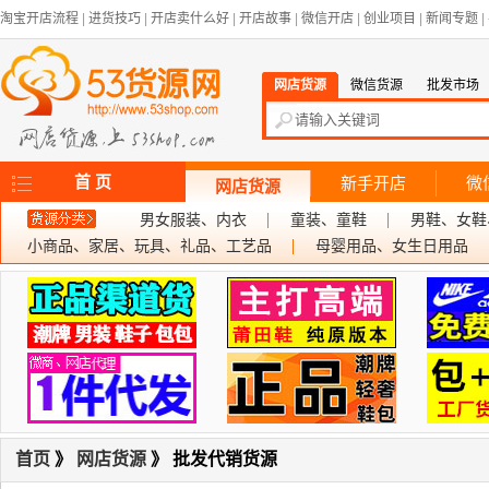
淘宝开店流程
|
进货技巧
|
开店卖什么好
|
开店故事
|
微信开店
|
创业项目
|
新闻专题
|
网店货源
微信货源
批发市场
首 页
新手开店
微
网店货源
男女服装、内衣
童装、童鞋
男鞋、女鞋
小商品、家居、玩具、礼品、工艺品
母婴用品、女生日用品
首页
》
网店货源
》 批发代销货源