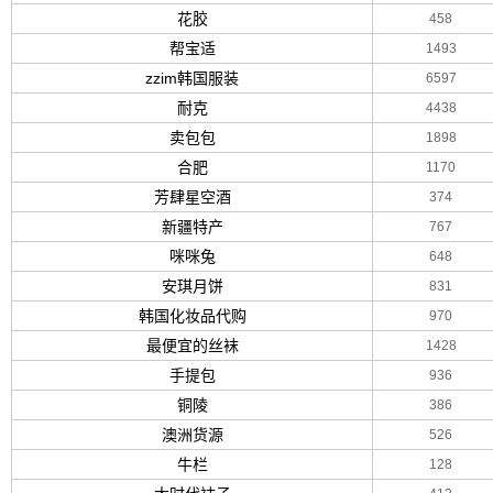
花胶
458
帮宝适
1493
zzim韩国服装
6597
耐克
4438
卖包包
1898
合肥
1170
芳肆星空酒
374
新疆特产
767
咪咪兔
648
安琪月饼
831
韩国化妆品代购
970
最便宜的丝袜
1428
手提包
936
铜陵
386
澳洲货源
526
牛栏
128