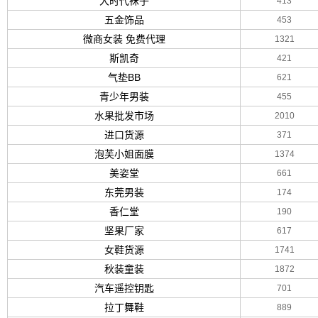
大时代袜子
413
五金饰品
453
微商女装 免费代理
1321
斯凯奇
421
气垫BB
621
青少年男装
455
水果批发市场
2010
进口货源
371
泡芙小姐面膜
1374
美姿堂
661
东莞男装
174
香仁堂
190
坚果厂家
617
女鞋货源
1741
秋装童装
1872
汽车遥控钥匙
701
拉丁舞鞋
889