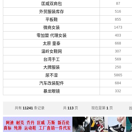
匡威双肩包
87
外贸服装库存
516
平板鞋
855
微商女装
1473
零加盟 代理女装
403
太原 童泰
668
温岭女鞋网
307
台湾手工
569
大牌服装
250
尿不湿
5865
汽车改装配件
684
暴龙眼镜
332
共有
11241
条记录
共
113
页
现在是第
1
页