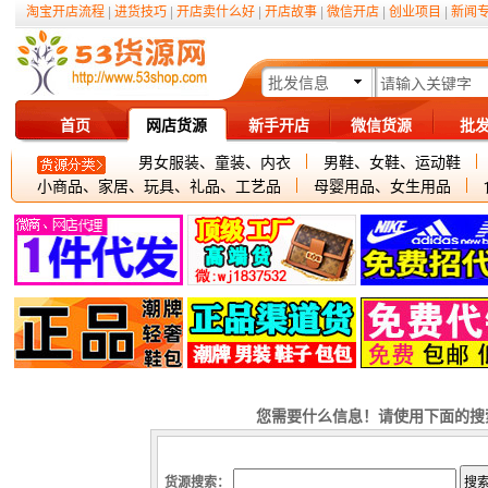
淘宝开店流程
|
进货技巧
|
开店卖什么好
|
开店故事
|
微信开店
|
创业项目
|
新闻
批发信息
首页
网店货源
新手开店
微信货源
批
男女服装、童装、内衣
男鞋、女鞋、运动鞋
小商品、家居、玩具、礼品、工艺品
母婴用品、女生用品
您需要什么信息！请使用下面的搜
货源搜索：