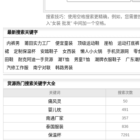
搜索技巧：使用空格搜索更精确，例如，您需要搜
入“女装 批发” 中间加一个空格。
最新搜索关键字
内裤男
莆田实力工厂
便宜童装
顶级运动鞋
崖柏
运动打底裤
裙
定制保温杯
安踏鞋子
女西装
懒人小火锅
手机货源网
零
田鞋
耐克阿迪一手货源
潮T恤
男童T恤
潮牌衣服鞋子
广东潮
汽修工作服
南宁对联
韩路男装
货源热门搜索关键字大全
关键词
搜索次数
痛风灵
50
婴儿枕
491
南通厂家
357
泰国服装
836
保温杯
7291