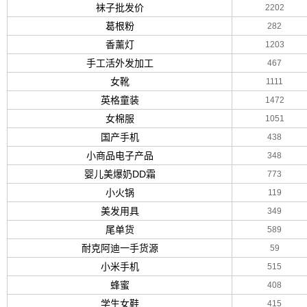
袜子批发价
2202
葛根粉
282
香薰灯
1203
手工活外发加工
467
女靴
1111
英格童装
1472
女棉服
1051
国产手机
438
小商品电子产品
348
婴儿美爆奶DD霜
773
小火锅
119
美发用具
349
尾单货
589
耐克阿迪一手货源
59
小米手机
515
蜂蜜
408
学生女鞋
415