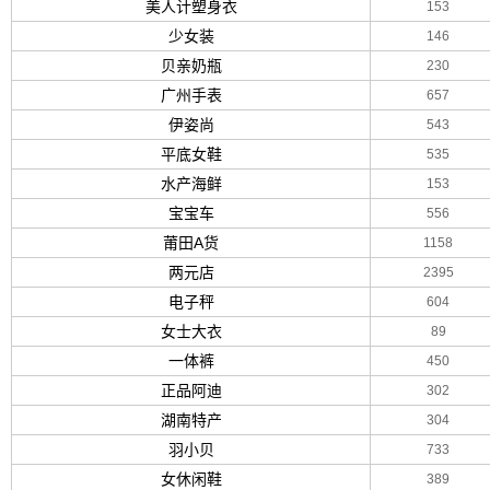
美人计塑身衣
153
少女装
146
贝亲奶瓶
230
广州手表
657
伊姿尚
543
平底女鞋
535
水产海鲜
153
宝宝车
556
莆田A货
1158
两元店
2395
电子秤
604
女士大衣
89
一体裤
450
正品阿迪
302
湖南特产
304
羽小贝
733
女休闲鞋
389