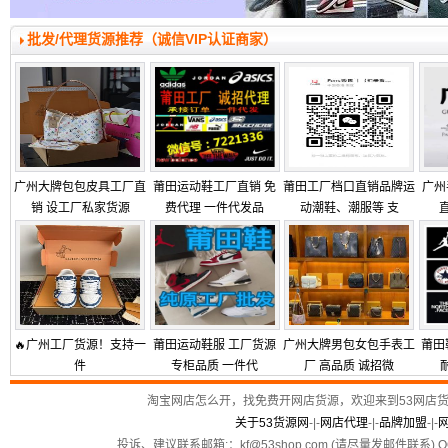
批发/代理货源推荐（诚信VIP认证商家）
广州大牌包包皮具工厂直
莆田运动鞋工厂直销 免
莆田工厂档口直销品牌运
广州
销 设工厂私家货源
费代理 一件代发品
动潮鞋、潮服等 支
🔥广州工厂货源！支持一
莆田运动鞋服 工厂货源
广州大牌男包女包手表工
莆田
件
专柜品质 一件代
厂 高品质 诚招微
淘宝网店怎么开，找免费开网店货源，欢迎来到53网店
关于53货源网
-|-
网店代理
-|-
品牌加盟
-|-
投诉、建议联系邮箱:：kf
@
53shop.com (请尽量发邮件联系) Q