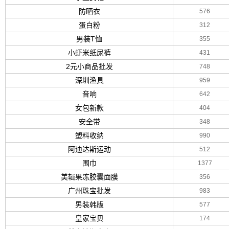
防晒衣
576
蛋白粉
312
男装T恤
355
小虾米纸尿裤
431
2元小商品批发
748
深圳渔具
959
音响
642
女包新款
404
安全带
348
塑料收纳
990
阿迪达斯运动
512
围巾
1377
美辑果冻胶囊面膜
356
广州珠宝批发
983
男装韩版
577
皇家宝贝
174