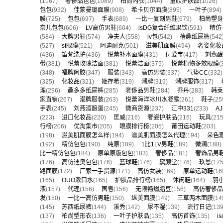
(1167)
奢侈品包包
(1089)
柏尚内衣
(1044)
董欣护肤品
(1026
包包
(932)
佳蒙曼璐面膜
(908)
希卡贝尔面膜
(895)
一叶子
(89
膜
(725)
包包
(697)
手表
(689)
一比一复刻男鞋
(679)
柏尚塑身
奈儿包包
(606)
LV高仿男鞋
(604)
isDG复合纤维果饮
(591)
精仿
(584)
大牌男鞋
(574)
净夫人
(558)
lv包
(542)
蓓趣纸尿裤
(54
(527)
st眼膜
(521)
阿迪耐克
(501)
滋美肌面膜
(494)
奢姿化妆
(436)
笛梵洗护
(436)
悦蕾补水面膜
(431)
付爱宝
(417)
刘燕酿
带
(381)
悦蕾玫瑰洁面
(381)
悦蕾洁面
(375)
悦蕾植物多效眼膜
(348)
福牌阿胶
(347)
服装
(343)
高仿男装
(337)
气垫CC
(33
(325)
化妆品
(321)
姬存希
(319)
潮牌
(319)
潮牌服饰
(317)
理
(296)
趣多多纸尿裤
(285)
奢侈品男鞋
(284)
乔丹
(283)
韩束
家直销
(267)
潮牌服装
(263)
悦蕾海洋冰川水凝露
(261)
鞋子
(2
手表
(245)
刘燕酒酿蛋
(245)
微商货源
(237)
江中331
(233)
AJ
(223)
进口化妆品
(220)
匡威
(216)
奢姿护肤品
(216)
玩具
(2
行榜
(206)
优淘集市
(205)
眼膜排行榜
(205)
莆田运动鞋
(203)
(198)
滋美肌面膜怎么样
(194)
滋美肌面膜怎么代理
(194)
朵色
(192)
精仿包包
(190)
纯原
(189)
1比1LV男鞋
(189)
微澜
(18
比一精仿包包
(184)
原单原版包包
(183)
奢侈品
(181)
奢饰品男
(176)
高仿迪奥包包
(176)
篮球鞋
(176)
黛颜堂
(176)
玖恩
(1
路面膜
(172)
厂家一手货源
(171)
高仿女装
(169)
原单运动鞋
(1
(165)
OUO漱口水
(165)
护肤品排行榜
(165)
休闲鞋
(164)
羽
液
(157)
代理
(156)
国皂
(156)
无限畅燃脂豆
(156)
高仿奢侈品
发
(150)
一比一高仿男鞋
(150)
纵美面膜
(149)
三草两木面膜
(1
(145)
苏西纸尿裤
(144)
溪秀
(142)
尿不湿
(139)
流行日记
(1
(137)
柏尚塑形衣
(136)
一叶子护肤品
(135)
高仿首饰
(135)
is