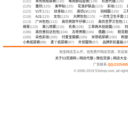
(131)
米兜熊纸尿裤
(130)
唯尚颜祛痘膏
(129)
玖恩代理
(128)
(125)
董欣
(125)
美甲贴
(125)
花洛护肤品
(123)
彩妆
(122)
(122)
VJT
(121)
纹身贴
(120)
高仿LV
(120)
羽绒服
(120)
三
(116)
AJ1
(115)
女包
(115)
大牌包包
(115)
一次性卫生手套
(
(113)
广州包包
(112)
高仿男款牛仔裤
(112)
高仿圣罗兰包包
(1
络膏
(110)
葵儿喷雾
(110)
名表
(109)
三草两木祛斑霜
(108)
刘
(106)
高仿普拉达包包
(104)
古奇男鞋
(104)
蓓趣
(104)
耐克鞋
(100)
朵色彩妆
(100)
付爱宝面膜
(100)
米菲纸尿裤
(100)
粉瑟
小希纸尿裤
(98)
柔丫纸尿裤
(97)
外贸服饰
(97)
品牌折扣童装
(
淘宝网店怎么开，找免费开网店货源，欢迎来
关于53货源网
-|-
网店代理
-|-
微信货源
-|-
网店大全
-
广告联系
QQ:2325495
© 2006-2019 53shop.com, all right