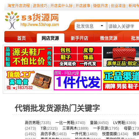
淘宝开店流程
|
进货技巧
|
开店卖什么好
|
开店故事
|
微信开店
|
创业项目
|
新闻
批发信息
首页
网店货源
新手开店
微信货源
批
代销批发货源热门关键字
高仿男鞋
(7335)
一比一男鞋
(4740)
童装
(4450)
LV男鞋
(4369
(2473)
T泉
(2315)
三草两木
(1889)
一手货源
(1795)
母婴
(1
(1492)
高仿手表
(1463)
一件代发
(1460)
悦蕾面膜
(1434)
微