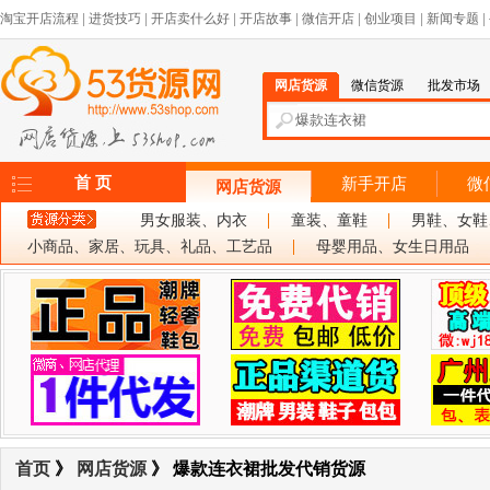
淘宝开店流程
|
进货技巧
|
开店卖什么好
|
开店故事
|
微信开店
|
创业项目
|
新闻专题
|
网店货源
微信货源
批发市场
首 页
新手开店
微
网店货源
男女服装、内衣
童装、童鞋
男鞋、女鞋
小商品、家居、玩具、礼品、工艺品
母婴用品、女生日用品
首页
》
网店货源
》 爆款连衣裙批发代销货源