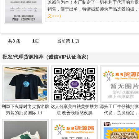
以诚信为本！本厂制定了一切有利于代理的方案
销售，便于出单！特请摄影师为产品选景拍摄，追求
文>>>)
共
3
条
1
页
当前第
1
页
批发/代理货源推荐（诚信VIP认证商家）
列举下火爆时尚尖货名牌
达人分享美白祛黄护肤方
源头工厂牛仔裤批发
男装的批发国际工厂
法 改善晚睡熬夜肌
代发，货源稳定，