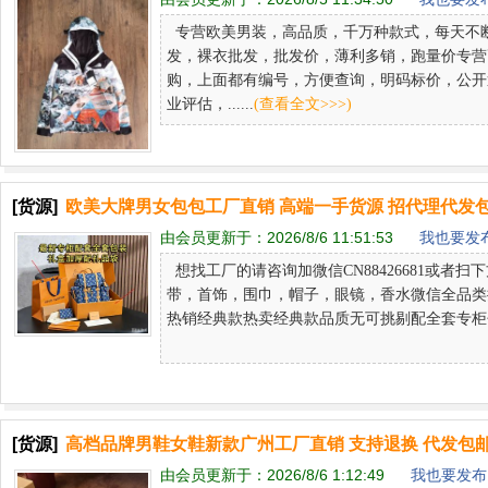
专营欧美男装，高品质，千万种款式，每天不
发，裸衣批发，批发价，薄利多销，跑量价专营
购，上面都有编号，方便查询，明码标价，公开
业评估，......
(查看全文>>>)
[货源]
欧美大牌男女包包工厂直销 高端一手货源 招代理代发包
由会员更新于：
2026/8/6 11:51:53
我也要发布
想找工厂的请咨询加微信CN88426681或者
带，首饰，围巾，帽子，眼镜，香水微信全品类
热销经典款热卖经典款品质无可挑剔配全套专柜包装加微信
[货源]
高档品牌男鞋女鞋新款广州工厂直销 支持退换 代发包邮
由会员更新于：
2026/8/6 1:12:49
我也要发布 