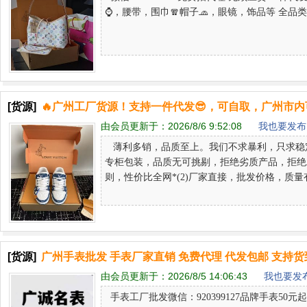
⌚️，腰带，围巾🧣帽子🧢，眼镜，饰品等 全品类有货❗️
[货源]
🔥广州工厂货源！支持一件代发😎，可自取，广州市
由会员更新于：
2026/8/6 9:52:08
我也要发布 
薄利多销，品质至上。我们不求暴利，只求稳定
专柜包装，品质无可挑剔，拒绝劣质产品，拒绝二
则，性价比全网*(2)厂家直接，批发价格，质量有保障
[货源]
广州手表批发 手表厂家直销 免费代理 代发包邮 支持
由会员更新于：
2026/8/5 14:06:43
我也要发布
手表工厂批发微信：920399127品牌手表5