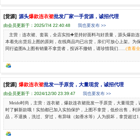
[货源]
源头
爆款连衣裙
批发厂家一手货源，诚招代理
由会员更新于：
2025/7/4 22:40:48
我也要发布 >>
主营：连衣裙、套装，全店实拍✚坚持好面料与好质量，源头爆款连
本着先出货后上图的原则，在线商品均已出货，亲们可放心上架。为
同行盗图&上图有销量不拿货者，投诉不撤销，请珍惜我们......
(查看全
[货源]
爆款连衣裙
批发一手原货，大量现货，诚招代理
由会员更新于：
2024/12/30 23:39:47
我也要发布 >>
Meido时尚，主营：连衣裙，爆款连衣裙批发一手原货，大量现货
时了解新款哦！实拍都已加入实拍保护，上图不拿货，低价出售，利润
品，不退换，洗过、穿过，有异味（如香水等）人为损坏，拿货超过1....