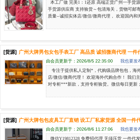
本工厂做 完美1：1还原 高端正货广州一手
手货源供应商 支持验货～包清海关，货物可邮寄全球任何
质量--诚招实体店/微信/微商代理， 欢迎国内和海
[货源]
广州大牌男包女包手表工厂 高品质 诚招微商代理 一件
由会员更新于：
2026/8/5 22:35:00
我也要发布
专注于提供私人定制*，代购级品牌包包，海外
店/微信/微商代理！ 欢迎海外代购合作！ 我们主
对专柜***新款，支持专柜验货。微信每日更新；真
[货源]
广州大牌包包皮具工厂直销 设工厂私家货源 全国一件
由会员更新于：
2026/8/6 11:27:06
我也要发布
微信Y19812328 免费招代理 无须压货 一