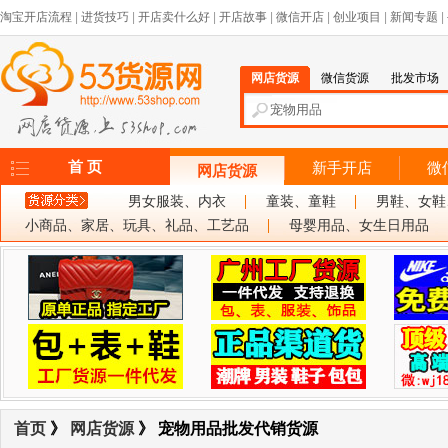
淘宝开店流程
|
进货技巧
|
开店卖什么好
|
开店故事
|
微信开店
|
创业项目
|
新闻专题
|
网店货源
微信货源
批发市场
首 页
新手开店
微
网店货源
男女服装、内衣
童装、童鞋
男鞋、女鞋
小商品、家居、玩具、礼品、工艺品
母婴用品、女生日用品
首页
》
网店货源
》 宠物用品批发代销货源