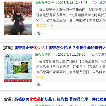
由会员更新于：
2023/3/13 13:48:46
我也要发
首先我要给大家介绍一下我自己，我叫张英，陕西西
现在是溪秀官方董事。*初开始做微商的时候我
56千，公司给交五险一金，可能对于大多数人来说
看全文>>>)
[货源]
溪秀是正规
化妆品
？溪秀怎么代理 ？央视牛商论道告
由会员更新于：
2023/3/8 11:39:50
我也要发布
长按复制微信：330744933 【点击加微
想自己创业寻找好产品，好项目？【宝妈】如果
你不想再给家里要钱，靠生活费度日，自己赚米养活自己
>>>)
[货源]
高档欧美
化妆品
护肤品 口红彩妆 著偧品仓库一件代发