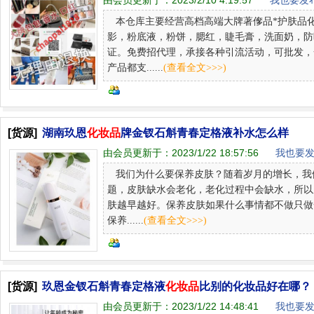
由会员更新于：
2023/2/10 4:19:57
我也要发布
本仓库主要经营高档高端大牌著偧品*护肤品
影，粉底液，粉饼，腮红，睫毛膏，洗面奶，防
证。免费招代理，承接各种引流活动，可批发，
产品都支......
(查看全文>>>)
[货源]
湖南玖恩
化妆品
牌金钗石斛青春定格液补水怎么样
由会员更新于：
2023/1/22 18:57:56
我也要发
我们为什么要保养皮肤？随着岁月的增长，我
题，皮肤缺水会老化，老化过程中会缺水，所以皮
肤越早越好。保养皮肤如果什么事情都不做只做
保养......
(查看全文>>>)
[货源]
玖恩金钗石斛青春定格液
化妆品
比别的化妆品好在哪？
由会员更新于：
2023/1/22 14:48:41
我也要发