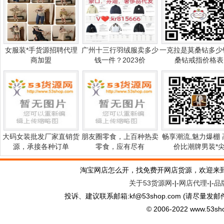
女服装*手货源招聘代理
广州十三行羽绒服卖多少
一克拉是莫桑钻多少
商加盟
钱一件？2023价
桑钻戒指价格表
大码女装批发厂家直销货
朋友圈零食，上百种热卖
畅享潮流,魅力爆棚 
源，承接各种订单
零食，应有尽有
价比潮牌男装*
淘宝网店怎么开，找免费开网店货源，欢迎来
关于53货源网
-|-
网店代理
-|-
品
投诉、建议联系邮箱:kf
@
53shop.com (请尽量发邮
© 2006-2022 www.53shop.