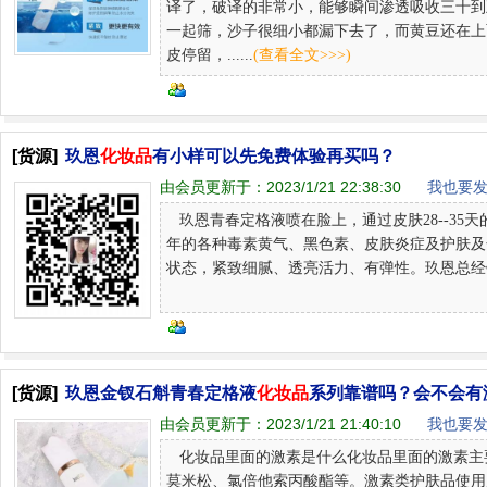
译了，破译的非常小，能够瞬间渗透吸收三十到
一起筛，沙子很细小都漏下去了，而黄豆还在上
皮停留，......
(查看全文>>>)
[货源]
玖恩
化妆品
有小样可以先免费体验再买吗？
由会员更新于：
2023/1/21 22:38:30
我也要发
玖恩青春定格液喷在脸上，通过皮肤28--35
年的各种毒素黄气、黑色素、皮肤炎症及护肤及
状态，紧致细腻、透亮活力、有弹性。玖恩总经销合伙人柴秀丽
[货源]
玖恩金钗石斛青春定格液
化妆品
系列靠谱吗？会不会有
由会员更新于：
2023/1/21 21:40:10
我也要发
化妆品里面的激素是什么化妆品里面的激素主
莫米松、氯倍他索丙酸酯等。激素类护肤品使用