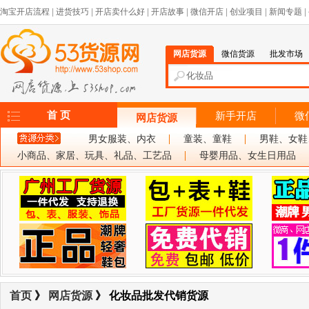
淘宝开店流程
|
进货技巧
|
开店卖什么好
|
开店故事
|
微信开店
|
创业项目
|
新闻专题
|
网店货源
微信货源
批发市场
首 页
新手开店
微
网店货源
男女服装、内衣
童装、童鞋
男鞋、女鞋
小商品、家居、玩具、礼品、工艺品
母婴用品、女生日用品
首页
》
网店货源
》 化妆品批发代销货源