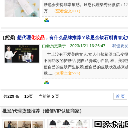
肤也会变得非常敏感。玖恩代理柴秀丽微信：123
万......
(查看全文>>>)
[货源]
想代理
化妆品
，有什么品牌推荐？玖恩金钗石斛青春定
由会员更新于：
2023/1/21 16:26:47
我也要发
世上没有不爱美的女人,女人们都希望自己变得
不同功效的护肤品,把自己弄成小白鼠-样。美容
使自己的皮肤产生依赖,使自己的皮肤状况越来
载......
(查看全文>>>)
共
229
条
15
页
当前第
5
页
首 页
批发/代理货源推荐（诚信VIP认证商家）