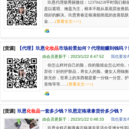
玖恩代理柴秀丽微信：123704218平时我
是以遮瑕、掩盖为主，根本不能从基底层改善肌
很好的解决。玖恩青春定格液能彻底的改善肌肤
金......
(查看全文>>>)
[货源]
【代理】玖恩
化妆品
市场前景如何？代理能赚到钱吗？
由会员更新于：
2023/1/22 8:47:52
我也要发布
你怎么样对自己的脸，你的脸就会怎么对你。
弃你！好的护肤品，养女人的脸。傻女人用钱衡
肤无价，世界上的东西都是要一分钱一分货。护
首饰等等......
(查看全文>>>)
[货源]
玖恩
化妆品
一套多少钱？玖恩定格液拿货价多少钱？
由会员更新于：
2023/1/22 0:48:33
我也要发布
玖恩金钗石斛青春定格液非常适合亚洲女性肌