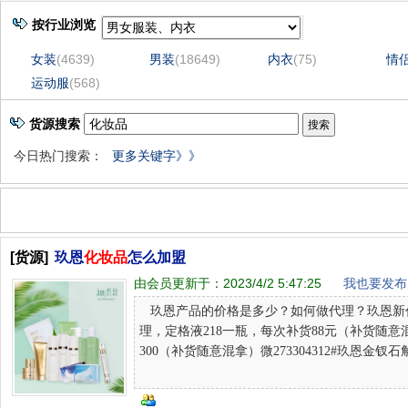
按行业浏览
女装
(4639)
男装
(18649)
内衣
(75)
情
运动服
(568)
货源搜索
今日热门搜索：
更多关键字》》
[货源]
玖恩
化妆品
怎么加盟
由会员更新于：
2023/4/2 5:47:25
我也要发布 
玖恩产品的价格是多少？如何做代理？玖恩新代
理，定格液218一瓶，每次补货88元（补货随意
300（补货随意混拿）微273304312#玖恩金钗石斛青