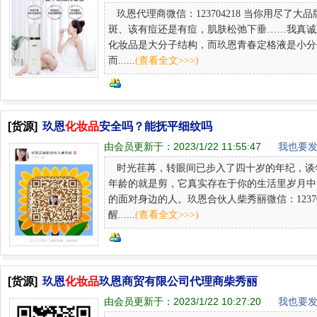
玖恩代理商微信：123704218 当你用尽
斑、该有痘还是有痘，肌肤松弛下垂……我真诚
化妆品是大分子结构，而玖恩青春定格液是小分
而......
(查看全文>>>)
[货源]
玖恩
化妆品
安全吗？能抚平细纹吗
由会员更新于：
2023/1/22 11:55:47
我也要发
时光荏苒，转眼间已步入了四十岁的年纪，谈
年龄的就是剪，它真实存在于你的生活里岁月中
的面对身边的人。玖恩合伙人柴秀丽微信：1237
醒......
(查看全文>>>)
[货源]
玖恩
化妆品
玖恩商贸有限公司代理商柴秀丽
由会员更新于：
2023/1/22 10:27:20
我也要发