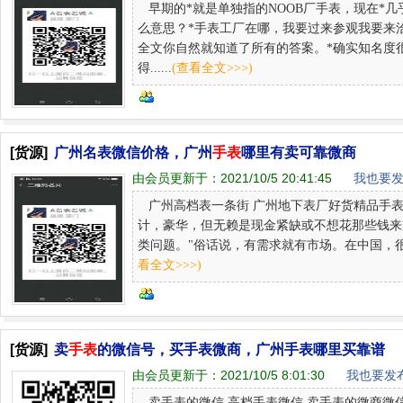
早期的*就是单独指的NOOB厂手表，现在*几
么意思？*手表工厂在哪，我要过来参观我要来
全文你自然就知道了所有的答案。*确实知名度
得......
(查看全文>>>)
[货源]
广州名表微信价格，广州
手表
哪里有卖可靠微商
由会员更新于：
2021/10/5 20:41:45
我也要发
广州高档表一条街 广州地下表厂好货精品手表
计，豪华，但无赖是现金紧缺或不想花那些钱来
类问题。"俗话说，有需求就有市场。在中国，很多
看全文>>>)
[货源]
卖
手表
的微信号，买手表微商，广州手表哪里买靠谱
由会员更新于：
2021/10/5 8:01:30
我也要发布
卖手表的微信 高档手表微信 卖手表的微商微信