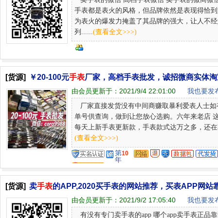
手表都是表火的风格，但品牌依然是表现得恰到
为表火的爆发力掩盖了其品牌的强大，让人不经
列......
(查看全文>>>)
[货源]
￥20-100元
手表
厂家，高档手表批发，诚招微商实体淘
由会员更新于：
2021/9/4 22:01:00
我也要发布
厂家直接发货没有中间商赚取暴利爱表人士如有需
单号供查询，做到让您放心选购。六年来老店 这
每天上新手表更新款，手表款式达万之多，还在不
(查看全文>>>)
第
10
年
[货源]
卖
手表
的APP,2020买手表的网站推荐，买表APP网站
由会员更新于：
2021/9/2 17:05:40
我也要发布
有没有专门卖手表的app 哪个app卖手表正品