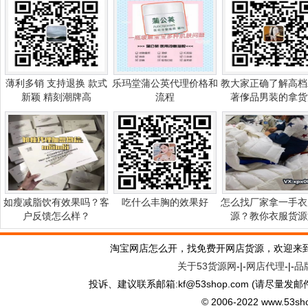
薄利多销 支持退换 款式
乐玛堂蒲公英代理价格和
教大家正确了解高档
新颖 精刻潮牌高
流程
著偧品男装的拿货
如瘦减脂饮有效果吗？客
吃什么丰胸的效果好
怎么找厂家拿一手衣
户反馈怎么样？
源？教你衣服货源
淘宝网店怎么开，找免费开网店货源，欢迎来
关于53货源网
-|-
网店代理
-|-
品
投诉、建议联系邮箱:kf
@
53shop.com (请尽量发邮
© 2006-2022 www.53shop.