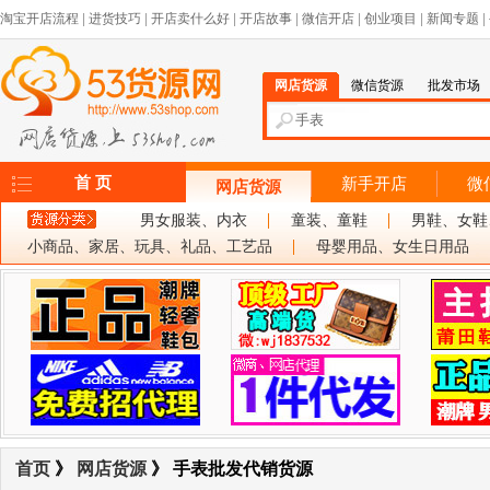
淘宝开店流程
|
进货技巧
|
开店卖什么好
|
开店故事
|
微信开店
|
创业项目
|
新闻专题
|
网店货源
微信货源
批发市场
首 页
新手开店
微
网店货源
男女服装、内衣
童装、童鞋
男鞋、女鞋
小商品、家居、玩具、礼品、工艺品
母婴用品、女生日用品
首页
》
网店货源
》 手表批发代销货源