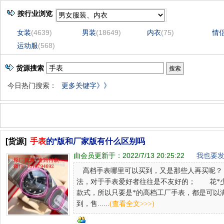
按行业浏览
女装
(4639)
男装
(18649)
内衣
(75)
情
运动服
(568)
货源搜索
今日热门搜索：
更多关键字》》
[货源]
手表
的*版和厂家版有什么区别吗
由会员更新于：
2022/7/13 20:25:22
我也要发
高档手表哪里可以买到，又是那些人再买呢？
法，对于手表爱好者往往是不友好的； 花*少
款式，所以只要是*的高档工厂手表，都是可
到，售......
(查看全文>>>)