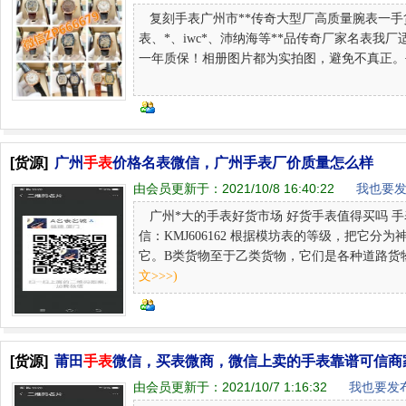
复刻手表广州市**传奇大型厂高质量腕表一手货
表、*、iwc*、沛纳海等**品传奇厂家名表
一年质保！相册图片都为实拍图，避免不真正。平稳高
[货源]
广州
手表
价格名表微信，广州手表厂价质量怎么样
由会员更新于：
2021/10/8 16:40:22
我也要发
广州*大的手表好货市场 好货手表值得买吗 手
信：KMJ606162 根据模坊表的等级，把它
它。B类货物至于乙类货物，它们是各种道路货物。
文>>>)
[货源]
莆田
手表
微信，买表微商，微信上卖的手表靠谱可信商
由会员更新于：
2021/10/7 1:16:32
我也要发布