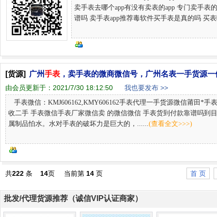
卖手表去哪个app有没有卖表的app 专门卖手表的
谱吗 卖手表app推荐毒软件买手表是真的吗 买表哪个a
[货源]
广州
手表
，卖手表的微商微信号，广州名表一手货源一
由会员更新于：
2021/7/30 18:12:50
我也要发布 >>
手表微信：KMJ606162,KMY606162手表代理一手货源微信莆田
收二手 手表微信手表厂家微信卖 的微信微信 手表货到付款靠谱吗
属制品怕水。水对手表的破坏力是巨大的，......
(查看全文>>>)
共
222
条
14
页
当前第
14
页
首 页
批发/代理货源推荐（诚信VIP认证商家）