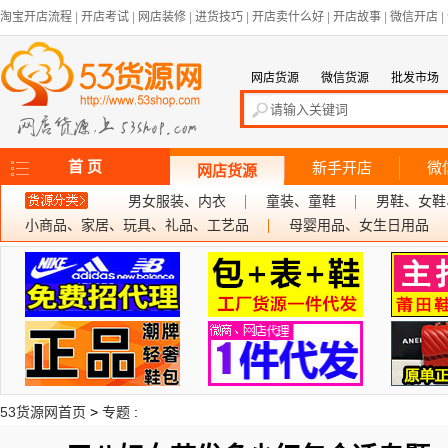
淘宝开店流程
|
开店考试
|
网店装修
|
进货技巧
|
开店卖什么好
|
开店故事
|
微信开店
|
网店货源
微信货源
批发市场
首 页
新手开店
微
网店货源
男女服装、内衣
童装、童鞋
男鞋、女鞋
小商品、家居、玩具、礼品、工艺品
母婴用品、女生日用品
53货源网首页
>
专题
: