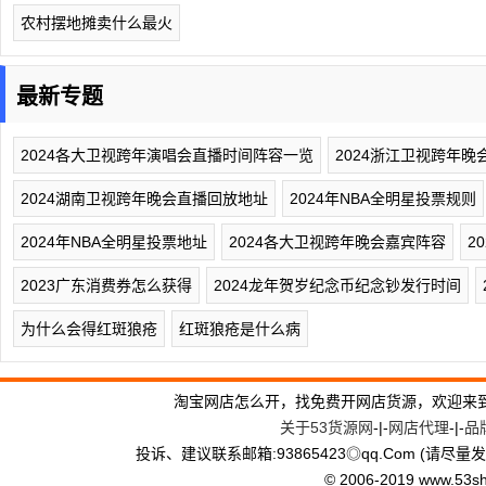
农村摆地摊卖什么最火
最新专题
2024各大卫视跨年演唱会直播时间阵容一览
2024浙江卫视跨年
2024湖南卫视跨年晚会直播回放地址
2024年NBA全明星投票规则
2024年NBA全明星投票地址
2024各大卫视跨年晚会嘉宾阵容
2
2023广东消费券怎么获得
2024龙年贺岁纪念币纪念钞发行时间
为什么会得红斑狼疮
红斑狼疮是什么病
淘宝网店怎么开，找免费开网店货源，欢迎来
关于53货源网
-|-
网店代理
-|-
品
投诉、建议联系邮箱:93865423◎qq.Com (请尽量发
© 2006-2019 www.53shop