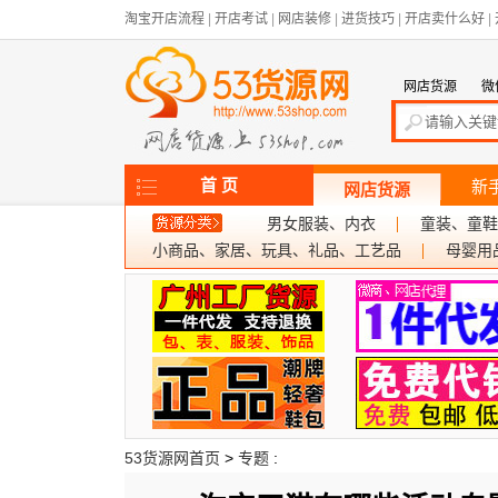
淘宝开店流程
|
开店考试
|
网店装修
|
进货技巧
|
开店卖什么好
|
网店货源
微
首 页
新
网店货源
男女服装、内衣
童装、童鞋
小商品、家居、玩具、礼品、工艺品
母婴用
53货源网首页
>
专题
: