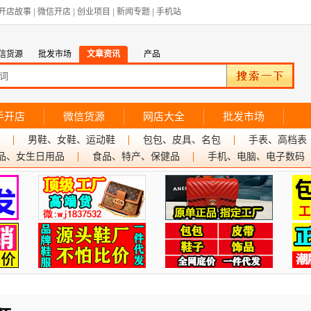
开店故事
|
微信开店
|
创业项目
|
新闻专题
|
手机站
信货源
批发市场
文章资讯
产品
手开店
微信货源
网店大全
批发市场
男鞋、女鞋、运动鞋
包包、皮具、名包
手表、高档表
品、女生日用品
食品、特产、保健品
手机、电脑、电子数码