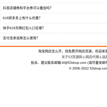
·
抖音店铺券和平台券可以叠加吗？
·
618拼多多上有什么优惠？
·
快手618天降红包入口在哪？
·
支付宝承诺券怎么使用？
·
支付宝承诺券怎么领取？
淘宝网店怎么开，找免费开网店货源，欢迎来
关于53货源网
-|-
网店代理
-|-
品
·
拼多多退货怎么选择快递？
投诉、建议联系邮箱:kf
@
53shop.com (请尽量发邮
·
淘宝618惊喜红包怎么领？
© 2006-2022 53shop.com, 
·
拼多多618有什么满减？