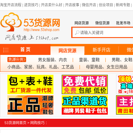
淘宝开店流程
|
进货技巧
|
开店卖什么好
|
开店故事
|
微信开店
|
创业项目
|
新闻专题
|
网店货源
微信货源
批发市场
首 页
新手开店
微
网店货源
男女服装、内衣
童装、童鞋
男鞋、女鞋
小商品、家居、玩具、礼品、工艺品
母婴用品、女生日用品
53货源网首页
>
网购技巧
：