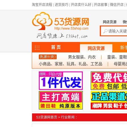
淘宝开店流程
|
进货技巧
|
开店卖什么好
|
开店故事
|
微信开店
|
网店货源
微
首 页
新
网店货源
男女服装、内衣
童装、童鞋
小商品、家居、玩具、礼品、工艺品
母婴用
53货源网首页
>
行业新闻
：