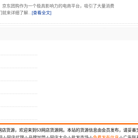
。京东团购作为一个极具影响力的电商平台，吸引了大量消费
来详细了解...
[查看全文]
网店货源，欢迎来到53网店货源网。本站的货源信息由会员发布，请妥善
网
-|-
网店代理
-|-
品牌加盟
-|-
网店大全
-|-
批发市场
-|-
免费发布信息
-|-
广告联