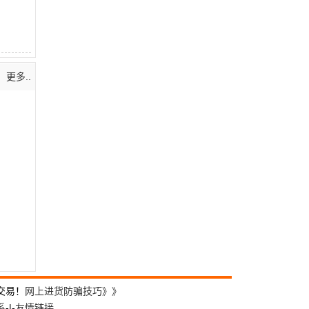
更多..
交易！
网上进货防骗技巧》》
系
-|-
友情链接