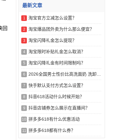
最新文章
淘宝官方立减怎么设置？
1
快回
淘宝爆品团外卖为什么那么便宜？
2
淘宝闪降礼金怎么提现？
3
淘宝限时补贴礼金怎么取消？
4
淘宝闪降礼金有时间限制吗？
5
2026全国男士性价比高洗面奶 洗卸合一实测TOP8 日常通勤长效控油平价
6
快手默认支付方式怎么设置？
7
抖音618活动什么时候开始？
8
抖音店铺券怎么展示在直播间？
9
拼多多618有什么优惠活动
10
拼多多618都有什么券？
11