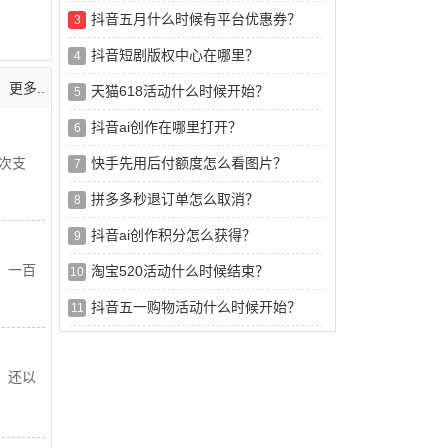
抖音五月什么时候有平台优惠券？
3
抖音短剧版权中心在哪里？
4
更多..
天猫618活动什么时候开始？
5
抖音ai创作在哪里打开？
6
次支
快手先用后付额度怎么看图片？
7
拼多多秒退订单怎么取消？
8
抖音ai创作积分怎么获得？
9
，一百
淘宝520活动什么时候结束？
10
抖音五一购物活动什么时候开始？
11
，还以