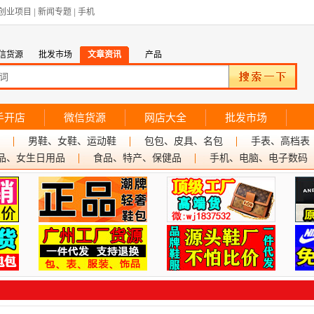
创业项目
|
新闻专题
|
手机
信货源
批发市场
文章资讯
产品
手开店
微信货源
网店大全
批发市场
男鞋、女鞋、运动鞋
包包、皮具、名包
手表、高档表
品、女生日用品
食品、特产、保健品
手机、电脑、电子数码