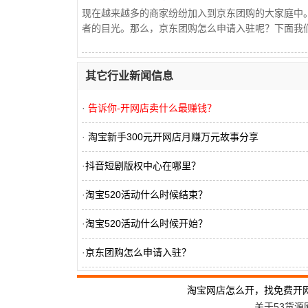
现在越来越多的商家纷纷加入到京东团购的大家庭中
者的目光。那么，京东团购怎么申请入驻呢？下面我们就
其它行业新闻信息
·
告诉你-开网店卖什么最赚钱？
·
淘宝新手300元开网店月赚万元故事分享
·
抖音短剧版权中心在哪里？
·
淘宝520活动什么时候结束？
·
淘宝520活动什么时候开始？
·
京东团购怎么申请入驻？
·
支付宝领取的国补券如何解绑？
淘宝网店怎么开，找免费开
关于53货源