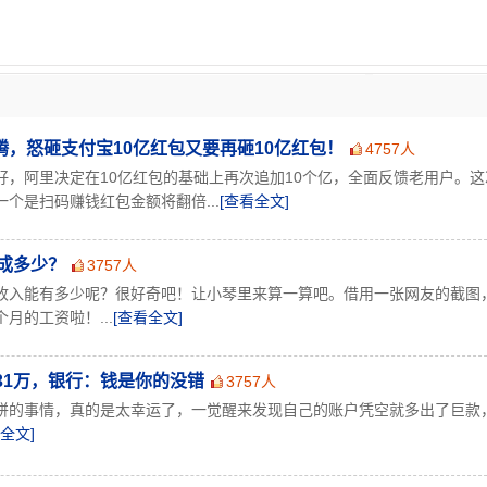
，怒砸支付宝10亿红包又要再砸10亿红包！
4757人
好，阿里决定在10亿红包的基础上再次追加10个亿，全面反馈老用户。这
个是扫码赚钱红包金额将翻倍...
[查看全文]
成多少？
3757人
收入能有多少呢？很好奇吧！让小琴里来算一算吧。借用一张网友的截图
月的工资啦！...
[查看全文]
31万，银行：钱是你的没错
3757人
饼的事情，真的是太幸运了，一觉醒来发现自己的账户凭空就多出了巨款
全文]