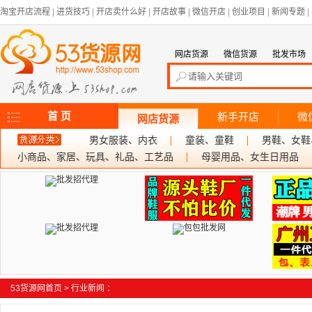
淘宝开店流程
|
进货技巧
|
开店卖什么好
|
开店故事
|
微信开店
|
创业项目
|
新闻专题
|
网店货源
微信货源
批发市场
首 页
新手开店
微
网店货源
男女服装、内衣
童装、童鞋
男鞋、女鞋
小商品、家居、玩具、礼品、工艺品
母婴用品、女生日用品
53货源网首页
>
行业新闻
：