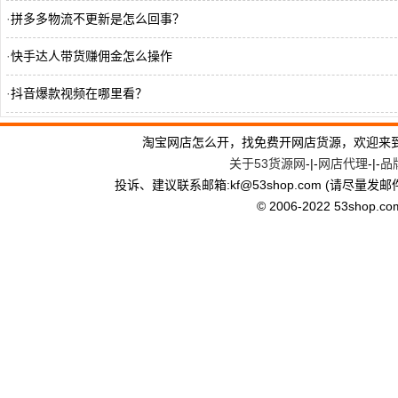
·
拼多多物流不更新是怎么回事？
·
快手达人带货赚佣金怎么操作
·
抖音爆款视频在哪里看？
·
快手永久封号了,怎么注销账号呢
淘宝网店怎么开，找免费开网店货源，欢迎来
关于53货源网
-|-
网店代理
-|-
品
·
抖音介绍点赞多有什么好处？
投诉、建议联系邮箱:kf
@
53shop.com (请尽量发邮
·
拼多多违规词几次被封店？
© 2006-2022 53shop.com, 
·
抖音介绍链接怎么弄上去？