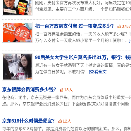
刚刚，支付宝官方再次发布重大利好，阿里决定在10
付宝发飙，主要在三个方面升级，一个是扫码赚钱红包金
把一百万放到支付宝 过一夜变成多少？
375
把一百万存进余额宝的话，一天的收入能有多少呢？
万存入支付宝一天收入够小琴里一个月的工资啦！...
90后美女大学生账户莫名多出31万，银行：
最近有一位女子就遇到了天上掉馅饼的事情，真的是
为在做白日梦呢，不敢相信!...
[查看全文]
京东银牌会员消费多少钱？
13人
在电商江湖中，京东无疑是一家巨头。而作为京东会员体系中的重要一
点。那么，京东银牌会员消费多少钱？下面我们就来好好聊聊这个问题..
京东618什么时候最便宜？
12人
每年的京东618购物节，都是消费者们翘首以盼的购物狂欢。那么，你知