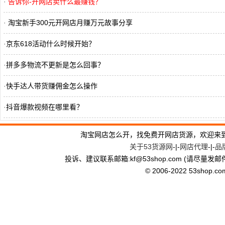
·
告诉你-开网店卖什么最赚钱？
·
淘宝新手300元开网店月赚万元故事分享
·
京东618活动什么时候开始？
·
拼多多物流不更新是怎么回事？
·
快手达人带货赚佣金怎么操作
·
抖音爆款视频在哪里看？
·
快手永久封号了,怎么注销账号呢
淘宝网店怎么开，找免费开网店货源，欢迎来
关于53货源网
-|-
网店代理
-|-
品
·
抖音介绍点赞多有什么好处？
投诉、建议联系邮箱:kf
@
53shop.com (请尽量发邮
·
拼多多违规词几次被封店？
© 2006-2022 53shop.com, 
·
抖音介绍链接怎么弄上去？