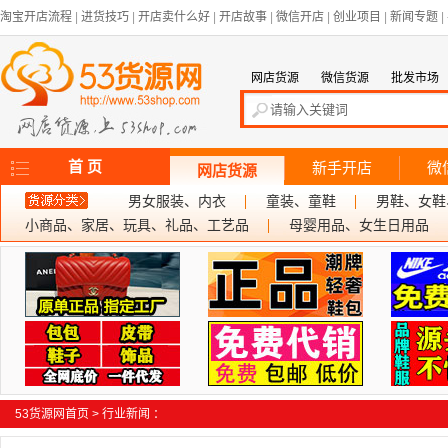
淘宝开店流程
|
进货技巧
|
开店卖什么好
|
开店故事
|
微信开店
|
创业项目
|
新闻专题
|
网店货源
微信货源
批发市场
首 页
新手开店
微
网店货源
男女服装、内衣
童装、童鞋
男鞋、女鞋
小商品、家居、玩具、礼品、工艺品
母婴用品、女生日用品
53货源网首页
>
行业新闻
：