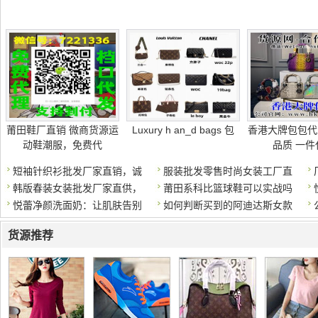
莆田鞋厂直销 微商货源运
Luxury h an_d bags 包
香港大牌包包代
动鞋潮服，免费代
品质 一件
短袖针织衫批发厂家直销，诚
服装批发零售时尚女装工厂直
韩版春装女装批发厂家直供，
莆田系科比篮球鞋可以实战吗
悦蕾净颜洗面奶：让肌肤告别
如何判断买到的阿迪达斯女款
货源推荐