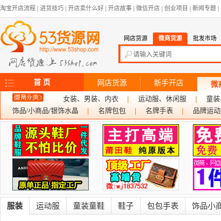
淘宝开店流程
|
进货技巧
|
开店卖什么好
|
开店故事
|
微信开店
|
创业项目
|
新闻专题
|
网店货源
微商货源
批发市场
首 页
网店货源
新手开店
微
女装、男装、内衣
运动服、休闲服
童装
饰品/小商品/银饰水晶
名牌包包
名牌手表
品牌运动
服装
运动服
童装童鞋
鞋子
包包手表
饰品小