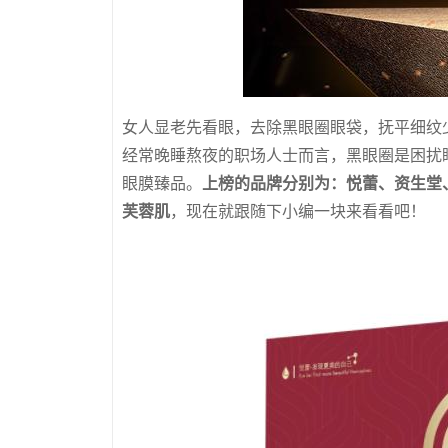
女人显老先看眼，去除黑眼圈眼袋，抚平细纹
经常晚睡熬夜的职场人士而言，黑眼圈是困扰
眼膜臻品。
上榜的品牌分别为：悦蕾、资生堂、奥
芙蓉肌
，现在就跟随下小编一块来看看吧！