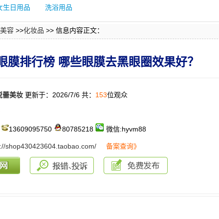
女生日用品
洗浴用品
美容
>>
化妆品
>> 信息内容正文：
救眼膜排行榜 哪些眼膜去黑眼圈效果好？
悦蕾美妆
更新于：2026/7/6 共：
153
位观众
：
13609095750
80785218
微信:hyvm88
s://shop430423604.taobao.com/
备案查询》