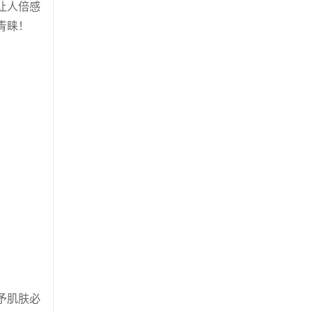
让人倍感
青睐！
予肌肤必