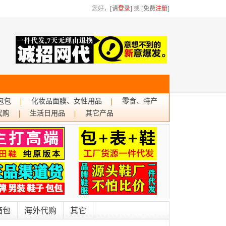
您好，
[请
登录
]
或
[免费
注册
]
包包
化妆品面膜、女性用品
零食、特产
代购
生活日用品
其它产品
箱包
海外代购
其它