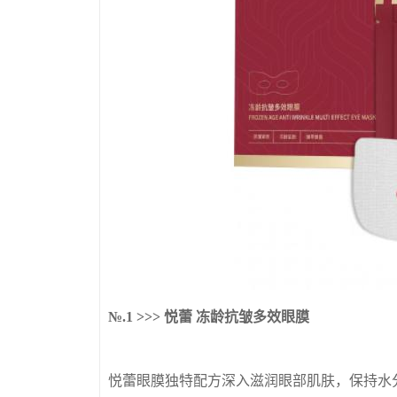
№.1 >>> 悦蕾 冻龄抗皱多效眼膜
悦蕾眼膜独特配方深入滋润眼部肌肤，保持水