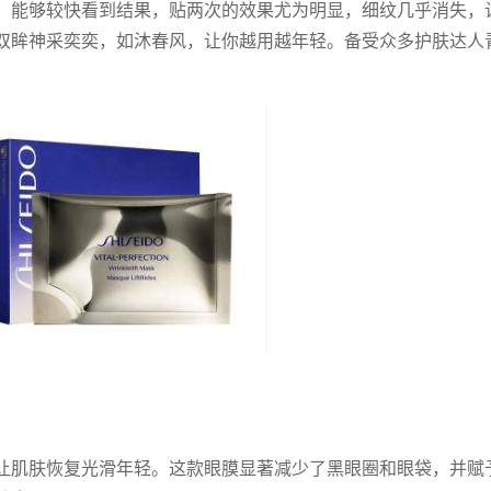
钟，能够较快看到结果，贴两次的效果尤为明显，细纹几乎消失，
双眸神采奕奕，如沐春风，让你越用越年轻。备受众多护肤达人
让肌肤恢复光滑年轻。这款眼膜显著减少了黑眼圈和眼袋，并赋