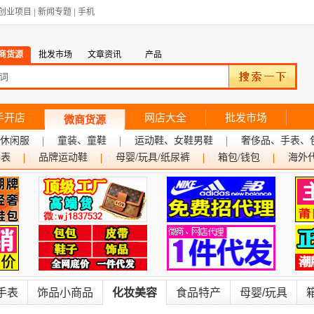
创业项目
|
新闻专题
|
手机
商货源
批发市场
文章资讯
产品
手开店
网店大全
批发市场
微商货源
休闲服
童装、童鞋
运动鞋、女鞋男鞋
奢侈品、手表、
手表
品牌运动鞋
母婴/玩具/纸尿裤
箱包/钱包
海外
手表
饰品小商品
化妆美容
食品特产
母婴/玩具