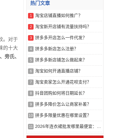
热门文章
淘宝店铺直播如何推广？
1
淘宝新开店铺有流量扶持吗？
2
拼多多开店怎么一件代发？
3
纹。对于
睐的十大
拼多多新店怎么注册？
4
丝、旁氏、
拼多多新店铺怎么做起来？
5
淘宝如何开通直播店铺？
6
淘宝卖家怎么开通花呗支付？
7
抖音团购如何将日期延长？
8
拼多多降价怎么让商家补差？
9
拼多多限量优惠在哪里设置？
10
2026年连衣裙批发哪里最便宜：基于供应链效率与成本结构的推荐榜解析
11