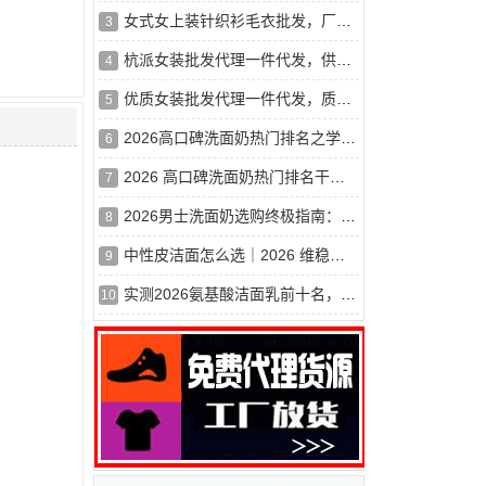
女式女上装针织衫毛衣批发，厂价直销，物美价廉
3
杭派女装批发代理一件代发，供货稳定，量大从优
4
优质女装批发代理一件代发，质优价实，诚招代理
5
2026高口碑洗面奶热门排名之学生党平价篇，50元以内*好用
6
2026 高口碑洗面奶热门排名干货分享，学生党预算友好款，修护控
7
2026男士洗面奶选购终极指南：百元内平价好物，干皮油皮敏感肌怎
8
中性皮洁面怎么选｜2026 维稳洗面奶清单，温和洗干净还护屏障
9
实测2026氨基酸洁面乳前十名，专为干皮敏感肌打造，补水保湿不伤
10