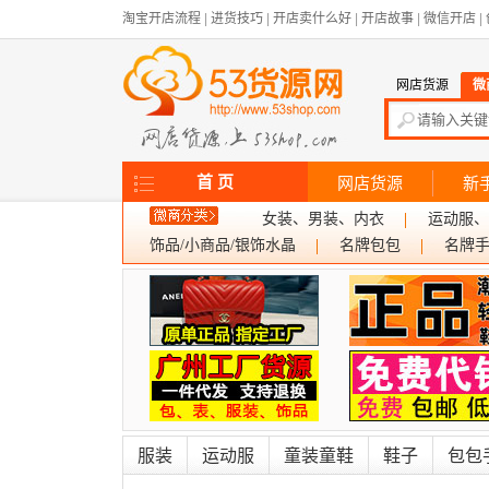
淘宝开店流程
|
进货技巧
|
开店卖什么好
|
开店故事
|
微信开店
|
网店货源
微
首 页
网店货源
新
女装、男装、内衣
运动服、
饰品/小商品/银饰水晶
名牌包包
名牌
服装
运动服
童装童鞋
鞋子
包包