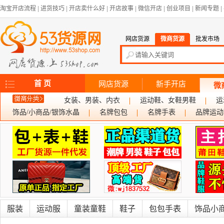
淘宝开店流程
|
进货技巧
|
开店卖什么好
|
开店故事
|
微信开店
|
创业项目
|
新闻专题
|
网店货源
微商货源
批发市场
首 页
网店货源
新手开店
微
女装、男装、内衣
运动鞋、女鞋男鞋
运
饰品/小商品/银饰水晶
名牌包包
名牌手表
品牌运动
服装
运动服
童装童鞋
鞋子
包包手表
饰品小