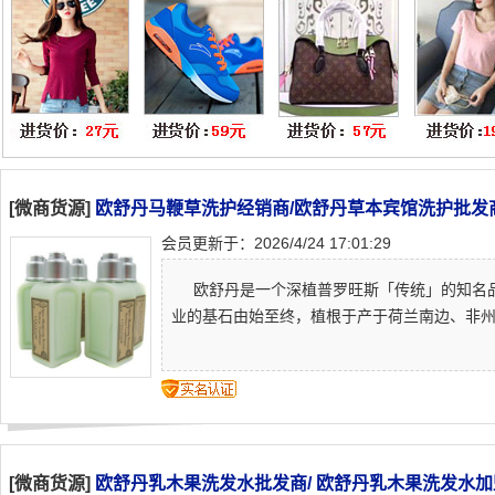
[微商货源]
欧舒丹马鞭草洗护经销商/欧舒丹草本宾馆洗护批发
会员更新于：2026/4/24 17:01:29
欧舒丹是一个深植普罗旺斯「传统」的知名品牌，一直
业的基石由始至终，植根于产于荷兰南边、非州和
[微商货源]
欧舒丹乳木果洗发水批发商/ 欧舒丹乳木果洗发水加