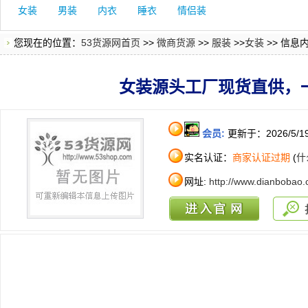
女装
男装
内衣
睡衣
情侣装
您现在的位置：
53货源网首页
>>
微商货源
>>
服装
>>
女装
>> 信息
女装源头工厂现货直供，
会员:
更新于：2026/5/1
实名认证：
商家认证过期
(
什
网址:
http://www.dianbobao.