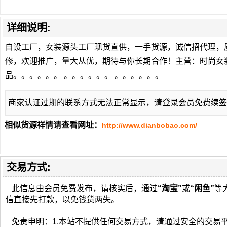
详细说明:
自设工厂，女装源头工厂现货直供，一手货源，诚信招代理，
修，欢迎推广，量大从优，期待与你长期合作！主营：时尚女
品。。。。。。 。。。。。。 。。。。。。
商家认证过期的联系方式无法正常显示，请登录会员免费续签
相似货源祥情请查看网址：
http://www.dianbobao.com/
交易方式:
此信息由会员免费发布，请核实后，通过
“淘宝”
或
“闲鱼”
等
信直接先打款，以免钱货两失。
免责申明：1.本站不提供任何交易方式，请通过安全的交易