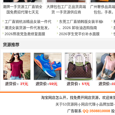
潮牌一手货源工厂直销全
大牌包包工厂正品货高端
广州奢侈品高
国免费招代理七天无
货 一手货源供应商
包包，手表
工厂直销杭派精品女装一件代
东莞工厂直销韩版女装半袖t
潮流女装货源一件代发批发，
、2026 卸妆油选购指南
2026熬夜党急救修复面膜
2026学生党平价补水面膜
货源推荐
淘宝网店怎么开，找免费开网店货源，欢迎来
关于53货源网
-|-
网店代理
-|-
品牌加盟
-
广告联系
QQ:3508810008
投