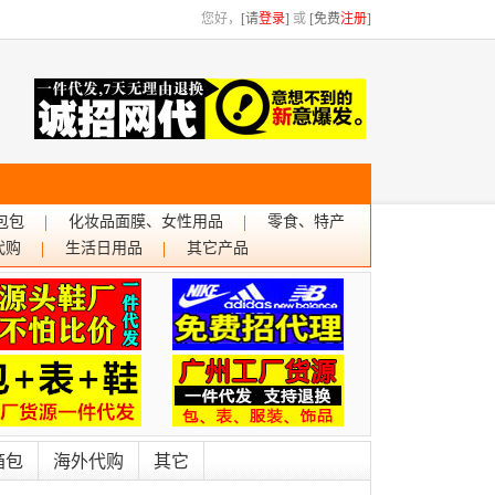
您好，
[请
登录
]
或
[免费
注册
]
包包
化妆品面膜、女性用品
零食、特产
代购
生活日用品
其它产品
箱包
海外代购
其它