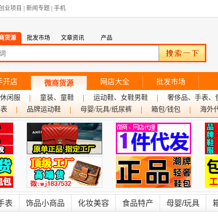
创业项目
|
新闻专题
|
手机
商货源
批发市场
文章资讯
产品
手开店
网店大全
批发市场
微商货源
休闲服
童装、童鞋
运动鞋、女鞋男鞋
奢侈品、手表、
手表
品牌运动鞋
母婴/玩具/纸尿裤
箱包/钱包
海外
手表
饰品小商品
化妆美容
食品特产
母婴/玩具