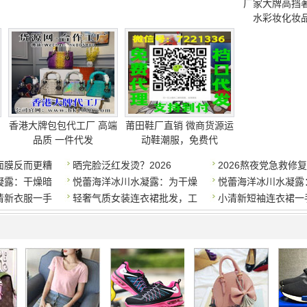
厂家大牌高挡
水彩妆化妆
香港大牌包包代工厂 高端
莆田鞋厂直销 微商货源运
品质 一件代发
动鞋潮服，免费代
面膜反而更糟
晒完脸泛红发烫？2026
2026熬夜党急救修
凝露：干燥暗
悦蕾海洋冰川水凝露：为干燥
悦蕾海洋冰川水凝露
清新衣服一手
轻奢气质女装连衣裙批发，工
小清新短袖连衣裙一