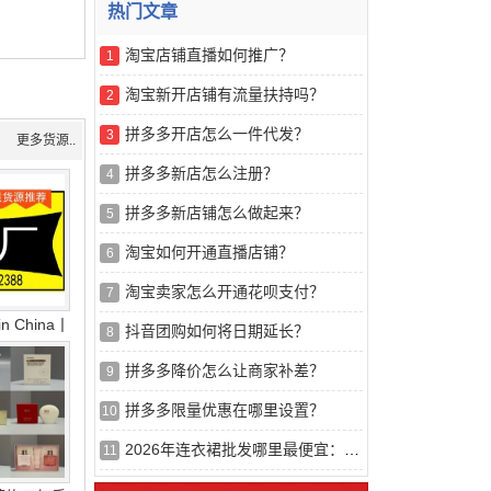
热门文章
淘宝店铺直播如何推广？
1
淘宝新开店铺有流量扶持吗？
2
拼多多开店怎么一件代发？
3
更多货源..
拼多多新店怎么注册？
4
拼多多新店铺怎么做起来？
5
淘宝如何开通直播店铺？
6
淘宝卖家怎么开通花呗支付？
7
n China丨
抖音团购如何将日期延长？
8
拼多多降价怎么让商家补差？
9
拼多多限量优惠在哪里设置？
10
2026年连衣裙批发哪里最便宜：基于供应链效率与成本结构的推荐榜解析
11