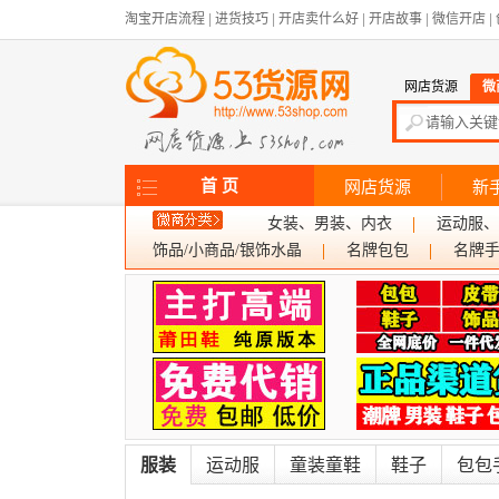
淘宝开店流程
|
进货技巧
|
开店卖什么好
|
开店故事
|
微信开店
|
网店货源
微
首 页
网店货源
新
女装、男装、内衣
运动服、
饰品/小商品/银饰水晶
名牌包包
名牌
服装
运动服
童装童鞋
鞋子
包包