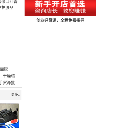
著偧口红香
品护肤品
创业好货源，全程免费指导
复面膜
：干燥暗
手货源批
更多..