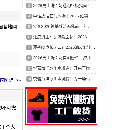
2026男士洗面奶选购终极指南：百元内平价好物，干皮油皮敏感肌怎
3
中性皮洁面怎么选｜2026 维稳洗面奶清单，温和洗干净还护屏障
4
实测2026氨基酸洁面乳前十名，专为干皮敏感肌打造，补水保湿不伤
国各地网
5
油皮男生别乱选洗面奶！2026 男士氨基酸洁面，清爽祛痘清洁到位
6
夏季闷痘长闭口？2026油皮混油痘肌男士控油祛痘洗面奶推荐
7
2026男士洗面奶实测榜单｜控油补水兼顾，新手闭眼不踩坑
8
悦蕾海洋冰川水凝露：开启干燥暗沉肌的焕颜之旅
9
悦蕾海洋冰川水凝露：为干燥暗沉肌驱散阴霾
10
防骗! >>
切不可微
属于个人