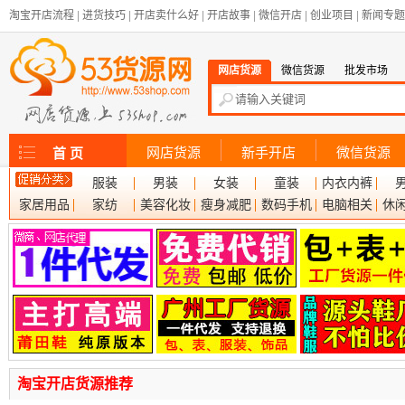
淘宝开店流程
|
进货技巧
|
开店卖什么好
|
开店故事
|
微信开店
|
创业项目
|
新闻专题
网店货源
微信货源
批发市场
网店货源
新手开店
微信货源
首 页
服装
男装
女装
童装
内衣内裤
家居用品
家纺
美容化妆
瘦身减肥
数码手机
电脑相关
休
淘宝开店货源推荐