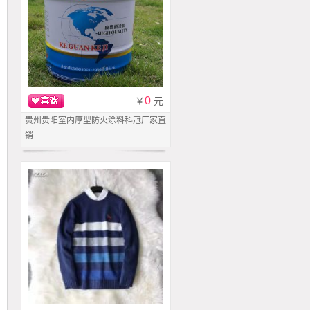
0
￥
元
贵州贵阳室内厚型防火涂料科冠厂家直
销