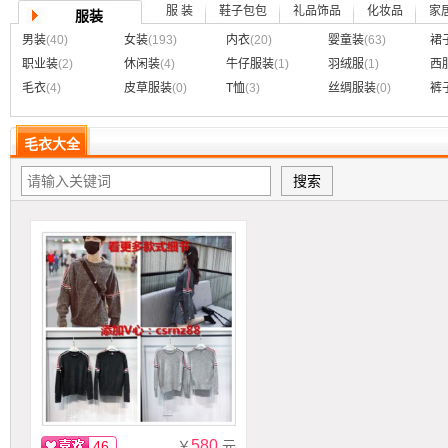
服 装
鞋子
包包
礼品饰品
化妆品
家
服装
男装
(40)
女装
(193)
内衣
(20)
婴童装
(63)
裙
职业装
(2)
休闲装
(4)
牛仔服装
(1)
羽绒服
(1)
西
毛衣
(4)
皮草服装
(0)
T恤
(3)
丝绸服装
(0)
裤
毛衣大全
580
46
￥
元