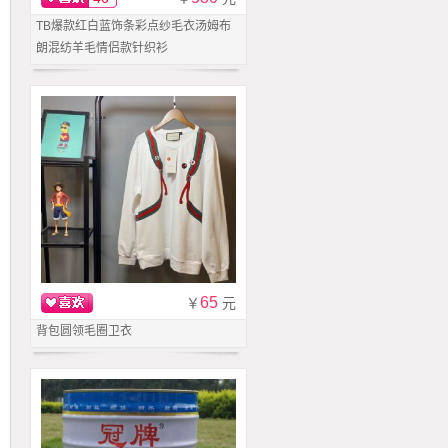
TB爆款红白蓝饰条彩点纱毛衣汤姆布
朗混纺羊毛情侣款针织衫
65
￥
元
背包圆领毛圈卫衣