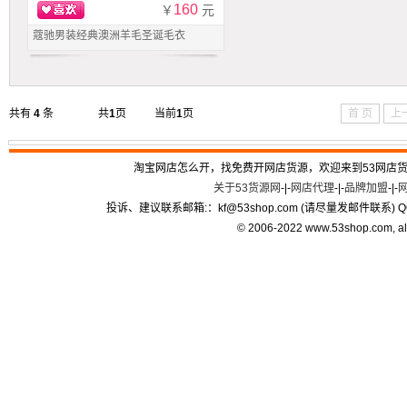
160
￥
元
蔻驰男装经典澳洲羊毛圣诞毛衣
共有
4
条
共
1
页
当前
1
页
首 页
上
淘宝网店怎么开，找免费开网店货源，欢迎来到53网店
关于53货源网
-|-
网店代理
-|-
品牌加盟
-|-
投诉、建议联系邮箱:：kf
@
53shop.com (请尽量发邮件联系) Q
© 2006-2022 www.53shop.com, all 