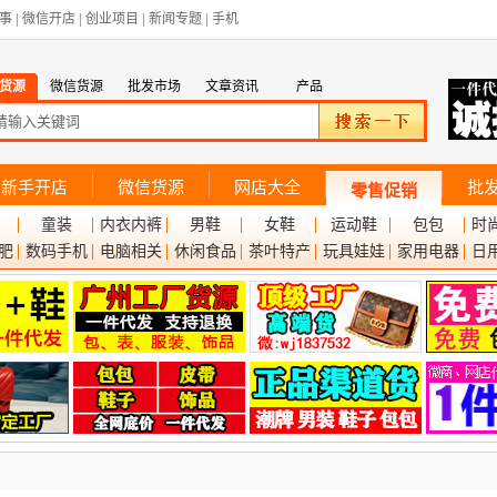
事
|
微信开店
|
创业项目
|
新闻专题
|
手机
货源
微信货源
批发市场
文章资讯
产品
新手开店
微信货源
网店大全
批
零售促销
童装
内衣内裤
男鞋
女鞋
运动鞋
包包
时
肥
数码手机
电脑相关
休闲食品
茶叶特产
玩具娃娃
家用电器
日