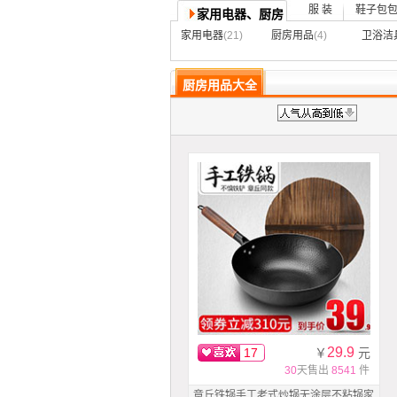
服 装
鞋子
包
家用电器、厨房
卫浴
家用电器
(21)
厨房用品
(4)
卫浴洁
厨房用品大全
29.9
17
￥
元
30
天售出
8541
件
章丘铁锅手工老式炒锅无涂层不粘锅家