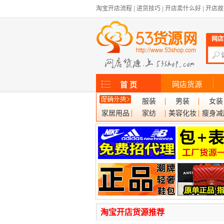
淘宝开店流程
|
进货技巧
|
开店卖什么好
|
开店故
网店
网店货源
首 页
服装
男装
女装
家居用品
家纺
美容化妆
瘦身减
淘宝开店货源推荐