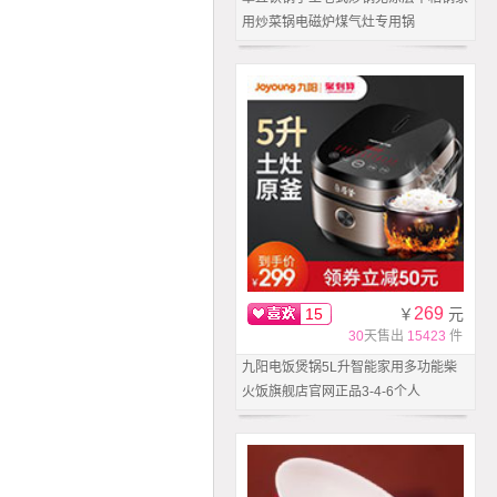
用炒菜锅电磁炉煤气灶专用锅
269
15
￥
元
30
天售出
15423
件
九阳电饭煲锅5L升智能家用多功能柴
火饭旗舰店官网正品3-4-6个人