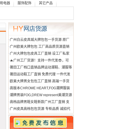
用电器
服饰配饰
其它产品
·
广州白云皮具城大牌包包一手货源 原厂
级 特级一件无痕代发
·
广州欧美大牌包包 工厂高品质货源直销
一件直发可邮全球
·
广州大牌包包皮具工厂直销 设工厂私家
货源 全国一件代发诚招代理
·
🔥广州工厂货源！支持一件代发😎，可
自取，广州市内可送货上门
·
莆田工厂档口直销品牌运动潮鞋、潮服等
支持一件发货 提供精修实拍
·
莆田运动鞋工厂直销 免费代理 一件代发
品牌潮鞋货源供应
·
欧美大牌男女包包工厂直销 高端一手货
源 招代理代发包邮 可发海外
·
高版本CHROME HEART,FOG潮牌服装
货源广州批发档口代发
·
潮牌男装FOG,DREW represent美潮货源
支持一件代发
·
高档品牌男鞋女鞋新款广州工厂直销 支
持退换 代发包邮 诚招代理
·
广州皮具高档包包货源 专柜品质 诚招代
理 一件代发全球可达