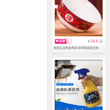
28.8
1
￥
元
寿辰礼品陶瓷寿碗 祝寿陶瓷碗定制