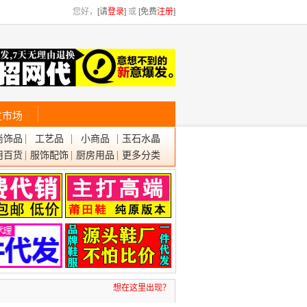
您好，
[请
登录
]
或
[免费
注册
]
发市场
尚饰品
工艺品
小商品
玉石水晶
用百货
服饰配饰
厨房用品
更多分类
想在这里出现？