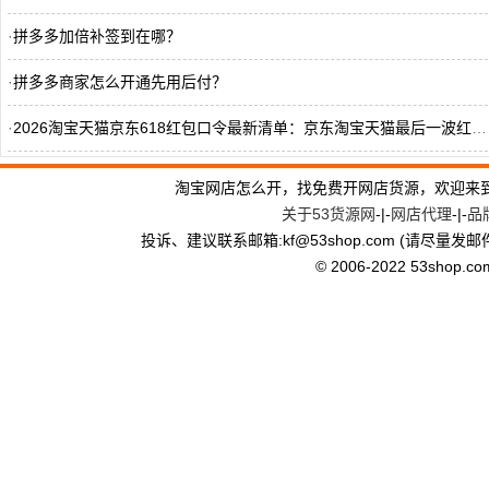
·
拼多多加倍补签到在哪？
·
拼多多商家怎么开通先用后付？
·
2026淘宝天猫京东618红包口令最新清单：京东淘宝天猫最后一波红包怎么领？最新实测有效的红包口令领取入口更新
·
抖音商城如何开发票？
淘宝网店怎么开，找免费开网店货源，欢迎来
关于53货源网
-|-
网店代理
-|-
品
·
拼多多签到红包怎么放桌面？
投诉、建议联系邮箱:kf
@
53shop.com (请尽量发邮
·
拼多多签到红包怎么提现？
© 2006-2022 53shop.com, 
·
拼多多618活动怎么抢券？