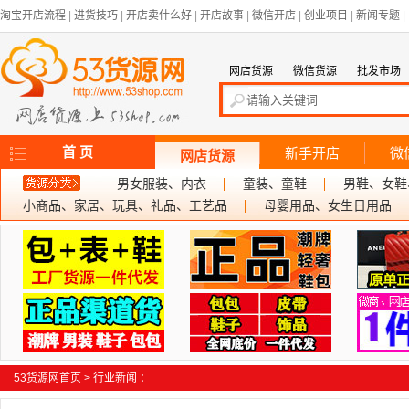
淘宝开店流程
|
进货技巧
|
开店卖什么好
|
开店故事
|
微信开店
|
创业项目
|
新闻专题
|
网店货源
微信货源
批发市场
首 页
新手开店
微
网店货源
男女服装、内衣
童装、童鞋
男鞋、女鞋
小商品、家居、玩具、礼品、工艺品
母婴用品、女生日用品
53货源网首页
>
行业新闻
：