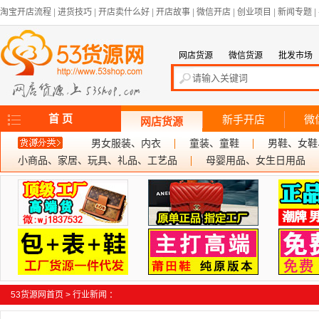
淘宝开店流程
|
进货技巧
|
开店卖什么好
|
开店故事
|
微信开店
|
创业项目
|
新闻专题
|
网店货源
微信货源
批发市场
首 页
新手开店
微
网店货源
男女服装、内衣
童装、童鞋
男鞋、女鞋
小商品、家居、玩具、礼品、工艺品
母婴用品、女生日用品
53货源网首页
>
行业新闻
：