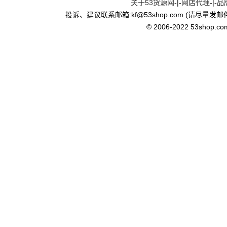
关于53货源网
-|-
网店代理
-|-
品
·
拼多多签到红包怎么放桌面？
投诉、建议联系邮箱:kf
@
53shop.com (请尽量发邮
·
拼多多签到红包怎么提现？
© 2006-2022 53shop.com, 
·
拼多多618活动怎么抢券？