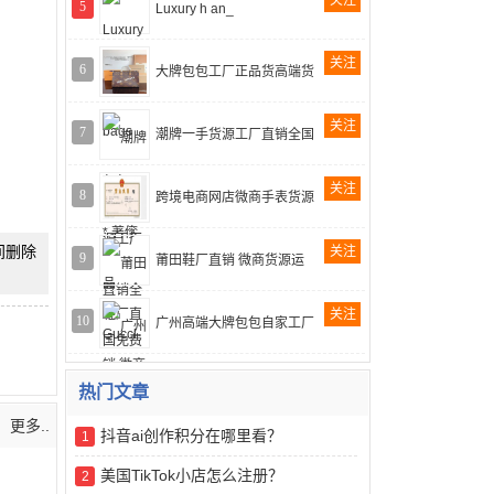
关注
5
Luxury h an_
关注
6
大牌包包工厂正品货高端货
关注
7
潮牌一手货源工厂直销全国
关注
8
跨境电商网店微商手表货源
时间删除
关注
9
莆田鞋厂直销 微商货源运
关注
10
广州高端大牌包包自家工厂
热门文章
更多..
抖音ai创作积分在哪里看？
1
美国TikTok小店怎么注册？
2