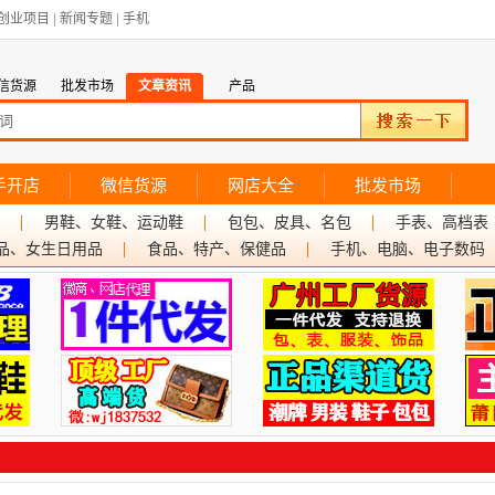
创业项目
|
新闻专题
|
手机
信货源
批发市场
文章资讯
产品
手开店
微信货源
网店大全
批发市场
男鞋、女鞋、运动鞋
包包、皮具、名包
手表、高档表
品、女生日用品
食品、特产、保健品
手机、电脑、电子数码