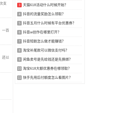
次支
天猫618活动什么时候开始？
3
抖音的流量奖励怎么领取？
4
抖音五月什么时候有平台优惠券？
5
，一百
抖音ai创作在哪里打开？
6
抖音短剧怎么做才能赚钱？
7
淘宝补尾款可以微信支付吗？
8
，还以
闲鱼卖号是先给钱还是先换绑？
9
淘宝618大额优惠券在哪领取？
10
快手先用后付额度怎么看图片？
11