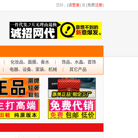
您好，
[请
登录
]
或
[免费
注册
]
化妆品、面膜、香水
饰品、水晶、首饰
电器、设备、家装、机械
其它产品