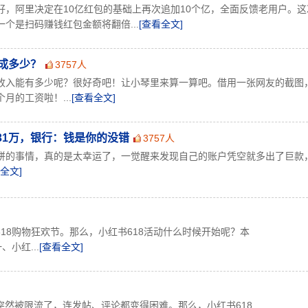
好，阿里决定在10亿红包的基础上再次追加10个亿，全面反馈老用户。这
个是扫码赚钱红包金额将翻倍...
[查看全文]
成多少？
3757人
收入能有多少呢？很好奇吧！让小琴里来算一算吧。借用一张网友的截图
月的工资啦！...
[查看全文]
31万，银行：钱是你的没错
3757人
饼的事情，真的是太幸运了，一觉醒来发现自己的账户凭空就多出了巨款
全文]
18购物狂欢节。那么，小红书618活动什么时候开始呢？本
小红...
[查看全文]
然被限流了，连发帖、评论都变得困难。那么，小红书618