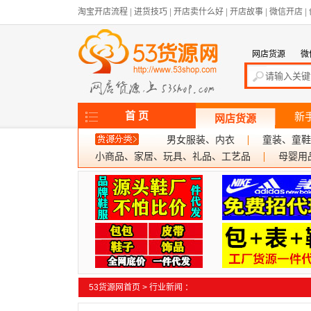
淘宝开店流程
|
进货技巧
|
开店卖什么好
|
开店故事
|
微信开店
|
网店货源
微
首 页
新
网店货源
男女服装、内衣
童装、童鞋
小商品、家居、玩具、礼品、工艺品
母婴用
53货源网首页
>
行业新闻
：