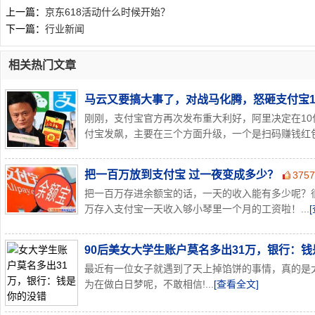
上一篇：
京东618活动什么时候开始？
下一篇：
行业新闻
相关热门文章
马云又要搞大事了，对战马化腾，怒砸支付宝1
刚刚，支付宝官方再次发布重大利好，阿里决定在10
付宝发飙，主要在三个方面升级，一个是扫码赚钱红包金
把一百万放到支付宝 过一夜变成多少？
375
把一百万存进余额宝的话，一天的收入能有多少呢？
万存入支付宝一天收入够小琴里一个月的工资啦！...
90后美女大学生账户莫名多出31万，银行：
最近有一位女子就遇到了天上掉馅饼的事情，真的是
为在做白日梦呢，不敢相信!...
[查看全文]