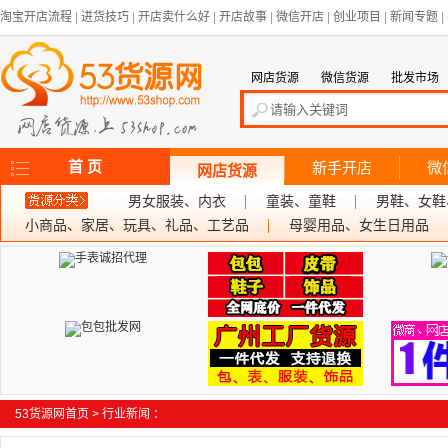
淘宝开店流程
|
进货技巧
|
开店卖什么好
|
开店故事
|
微信开店
|
创业项目
|
新闻专题
|
网店货源
微信货源
批发市场
首 页
新手开店
微
网店货源
男女服装、内衣
童装、童鞋
男鞋、女鞋
小商品、家居、玩具、礼品、工艺品
母婴用品、女生日用品
53货源网首页
>
行业新闻
：