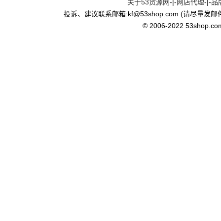
关于53货源网
-|-
网店代理
-|-
品
·
拼多多违规词几次被封店？
投诉、建议联系邮箱:kf
@
53shop.com (请尽量发邮
·
快手永久封号了,怎么注销账号呢
© 2006-2022 53shop.com, 
·
抖音爆款视频在哪里看？