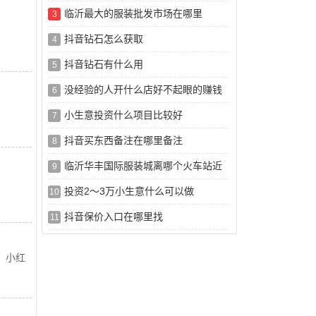
临沂最大的服装批发市场在哪里
3
抖音钻石怎么获取
4
抖音钻石有什么用
5
没经验的人开什么店好不起眼的赚钱
6
小生意投资什么项目比较好
7
抖音买东西备注在哪里备注
8
临沂华丰国际服装城离哪个火车站近
9
投资2～3万小生意什么可以做
10
抖音保价入口在哪里找
11
。小红