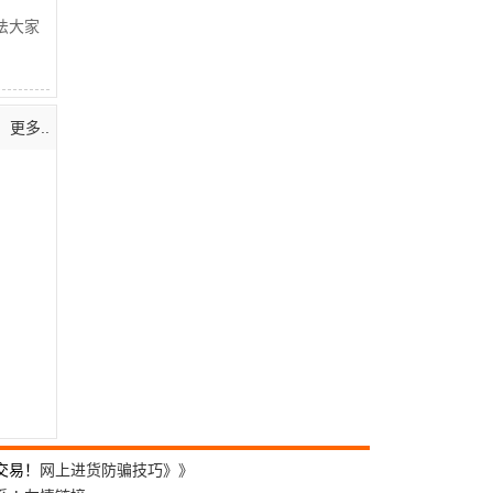
法大家
更多..
交易！
网上进货防骗技巧》》