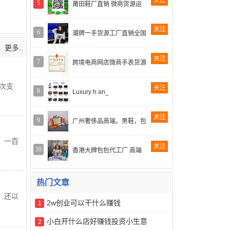
关注
5
莆田鞋厂直销 微商货源运
关注
6
潮牌一手货源工厂直销全国
更多..
关注
7
跨境电商网店微商手表货源
次支
关注
8
Luxury h an_
关注
9
广州奢侈品高端。男鞋，包
，一百
关注
10
香港大牌包包代工厂 高端
热门文章
，还以
2w创业可以干什么赚钱
1
小白开什么店好赚钱投资小生意
2