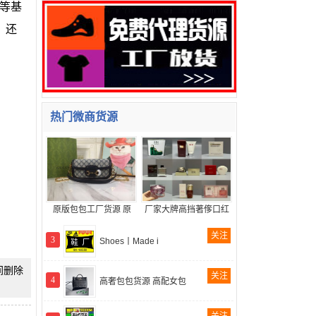
等基
，还
热门微商货源
原版包包工厂货源 原
厂家大牌高挡著偧口红
关注
3
Shoes丨Made i
时间删除
关注
4
高奢包包货源 高配女包