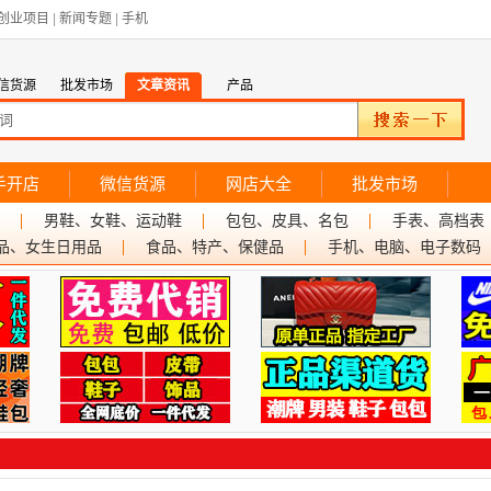
创业项目
|
新闻专题
|
手机
信货源
批发市场
文章资讯
产品
手开店
微信货源
网店大全
批发市场
男鞋、女鞋、运动鞋
包包、皮具、名包
手表、高档表
品、女生日用品
食品、特产、保健品
手机、电脑、电子数码