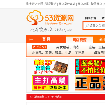
淘宝开店流程
|
进货技巧
|
开店卖什么好
|
开店故事
|
微信开店
|
网店货源
微
首 页
新
网店货源
男女服装、内衣
童装、童鞋
小商品、家居、玩具、礼品、工艺品
母婴用
53货源网首页
>
行业新闻
：