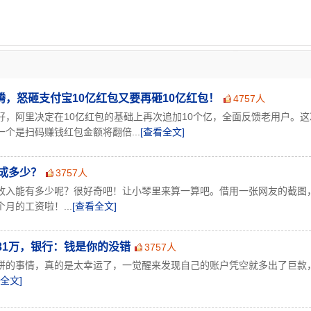
，怒砸支付宝10亿红包又要再砸10亿红包！
4757人
好，阿里决定在10亿红包的基础上再次追加10个亿，全面反馈老用户。这
个是扫码赚钱红包金额将翻倍...
[查看全文]
成多少？
3757人
收入能有多少呢？很好奇吧！让小琴里来算一算吧。借用一张网友的截图
月的工资啦！...
[查看全文]
31万，银行：钱是你的没错
3757人
饼的事情，真的是太幸运了，一觉醒来发现自己的账户凭空就多出了巨款
全文]