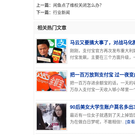
上一篇：
闲鱼点了维权关闭怎么办？
下一篇：
行业新闻
相关热门文章
马云又要搞大事了，对战马化腾
刚刚，支付宝官方再次发布重大利
付宝发飙，主要在三个方面升级，一
把一百万放到支付宝 过一夜变
把一百万存进余额宝的话，一天的
万存入支付宝一天收入够小琴里一个
90后美女大学生账户莫名多出
最近有一位女子就遇到了天上掉馅
为在做白日梦呢，不敢相信!...
[查看