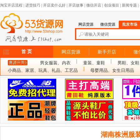
淘宝开店流程
|
进货技巧
|
开店卖什么好
|
开店故事
|
微信开店
|
创业项目
|
新闻专题
|
网店货源
微信货源
批发市场
首 页
网店货源
新手开店
微
男女服装、内衣
童装、童鞋
男鞋、女鞋
小商品、家居、玩具、礼品、工艺品
母婴用品、女生日用品
湖南株洲服