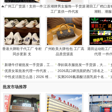
🔥广州工厂货源！支持一件
江苏潮牌男女服饰一手货源
莆田工厂档口直
工厂直供一件代发
潮鞋、潮服
香港大牌鞋子代工厂 专柜
广州欧美大牌包包 工厂高
莆田运动鞋工厂
同步更新 支
品质货源直
代理 一件
新塘牛仔裙批发一手货源，工厂直销，支持一件代发
孕妇装衣服批发一手货源，大量现货，一件代发
优质女装批发代理一件代发，质优价实，诚招代理
2026高口碑洗面奶热门排名之学生党平价篇，50元以内*好用
中性皮洁面怎么选｜2026 维稳洗面奶清单，温和洗干净还护屏障
实测2026氨基酸洁面乳前十名，专为干皮敏感肌打造，补水保湿不伤
批发市场推荐