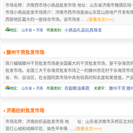
市场名称：济南西市场小商品批发市场 地址：山东省济南市槐荫区经一路 联系电话
市场小商品批发市场简介：济南市西市场是由山东匡山房地产开发有
西部地区最大的一座综合市场。该市场坐......
(查看全文>>>)
小商品礼品玩具珠宝
地区：
山东省
>
济南
所属类别：
滕州干货批发市场
简介编辑滕州干货批发市场是全国最大的干货批发市场，是干杂海货
批发市场。全国三大干杂海货批发市场之一的滕州杏花村干杂海货市场
省、市、自治区，在全国同类市场中具有较高的知名度和美誉度。产品服务.
农副粮油果蔬
滕州干货
滕
地区：
山东省
>
济南
所属类别：
关键字：
济南纺织批发市场
市场名称：济南纺织品批发市场 地 址：山东省济南市天桥区北刘家
营灯心绒和纯棉印花、染色平布等......
(查看全文>>>)