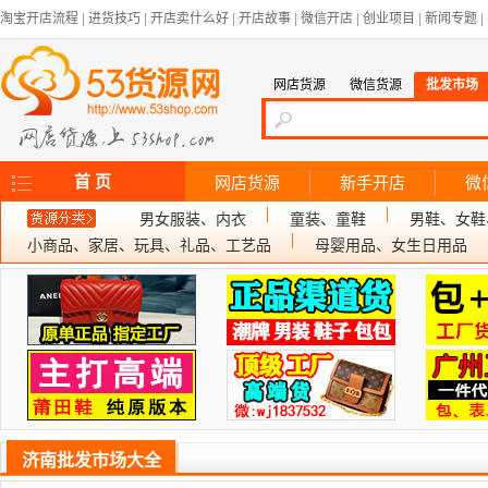
淘宝开店流程
|
进货技巧
|
开店卖什么好
|
开店故事
|
微信开店
|
创业项目
|
新闻专题
|
网店货源
微信货源
批发市场
首 页
网店货源
新手开店
微
男女服装、内衣
童装、童鞋
男鞋、女鞋
小商品、家居、玩具、礼品、工艺品
母婴用品、女生日用品
济南批发市场大全