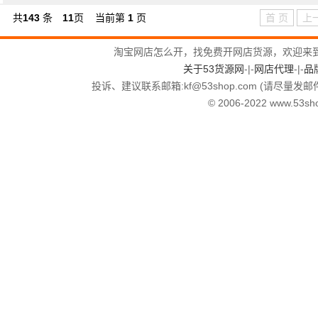
共
143
条
11
页
当前第
1
页
首 页
上
淘宝网店怎么开，找免费开网店货源，欢迎来
关于53货源网
-|-
网店代理
-|-
品
投诉、建议联系邮箱:kf
@
53shop.com (请尽量发邮
© 2006-2022 www.53shop.