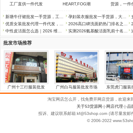
工厂直供一件代发
HEART,FOG潮
货源，一件
新塘牛仔裙批发一手货源，工厂直销，支持一件代发
孕妇装衣服批发一手货源，大量现货，一件代发
优质女装批发代理一件代发，质优价实，诚招代理
2026高口碑洗面奶热门排名之学生党平价篇，50元以内*好用
中性皮洁面怎么选｜2026 维稳洗面奶清单，温和洗干净还护屏障
实测2026氨基酸洁面乳前十名，专为干皮敏感肌打造，补水保湿不伤
批发市场推荐
广州十三行服装批发
广州白马服装批发市场
东莞虎门服装
淘宝网店怎么开，找免费开网店货源，欢迎来
关于53货源网
-|-
网店代理
-|-
品
投诉、建议联系邮箱:kf
@
53shop.com (请尽量发邮
© 2006-2022 www.53shop.