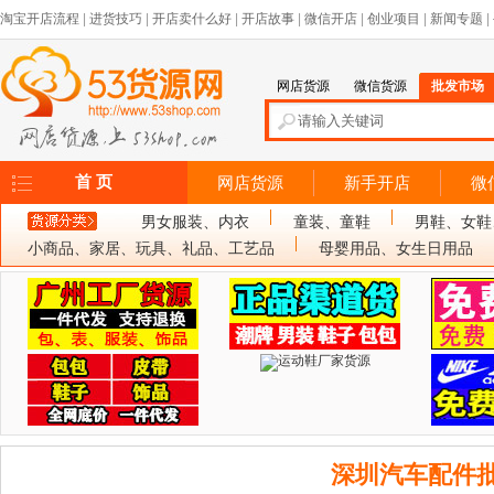
淘宝开店流程
|
进货技巧
|
开店卖什么好
|
开店故事
|
微信开店
|
创业项目
|
新闻专题
|
网店货源
微信货源
批发市场
首 页
网店货源
新手开店
微
男女服装、内衣
童装、童鞋
男鞋、女鞋
小商品、家居、玩具、礼品、工艺品
母婴用品、女生日用品
深圳汽车配件