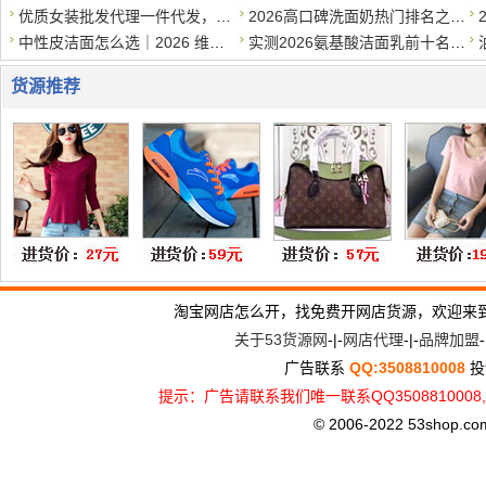
优质女装批发代理一件代发，质优价实，诚招代理
2026高口碑洗面奶热门排名之学生党平价篇，50元以内*好用
中性皮洁面怎么选｜2026 维稳洗面奶清单，温和洗干净还护屏障
实测2026氨基酸洁面乳前十名，专为干皮敏感肌打造，补水保湿不伤
货源推荐
淘宝网店怎么开，找免费开网店货源，欢迎来
关于53货源网
-|-
网店代理
-|-
品牌加盟
-
广告联系
QQ:3508810008
投
提示：广告请联系我们唯一联系QQ3508810
© 2006-2022 53shop.com, 