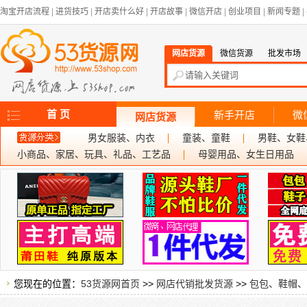
淘宝开店流程
|
进货技巧
|
开店卖什么好
|
开店故事
|
微信开店
|
创业项目
|
新闻专题
|
网店货源
微信货源
批发市场
首 页
新手开店
微
网店货源
男女服装、内衣
童装、童鞋
男鞋、女鞋
小商品、家居、玩具、礼品、工艺品
母婴用品、女生日用品
您现在的位置：
53货源网首页
>>
网店代销批发货源
>>
包包、鞋帽、