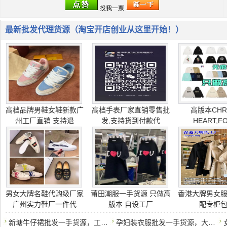
最新批发代理货源（淘宝开店创业从这里开始！）
高档品牌男鞋女鞋新款广
高档手表厂家直销零售批
高版本CHR
州工厂直销 支持退
发,支持货到付款代
HEART,F
男女大牌名鞋代购级厂家
莆田潮服一手货源 只做高
香港大牌男女
广州实力鞋厂一件代
版本 自设工厂
配专柜
新塘牛仔裙批发一手货源，工厂直销，支持一件代发
孕妇装衣服批发一手货源，大量现货，一件代发