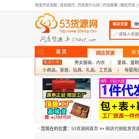
淘宝开店流程
|
进货技巧
|
开店卖什么好
|
开店故事
|
微信开店
|
网店货源
微
首 页
新
网店货源
男女服装、内衣
童装、童鞋
小商品、家居、玩具、礼品、工艺品
母婴用
您现在的位置：
53货源网首页
>>
网店代销批发货