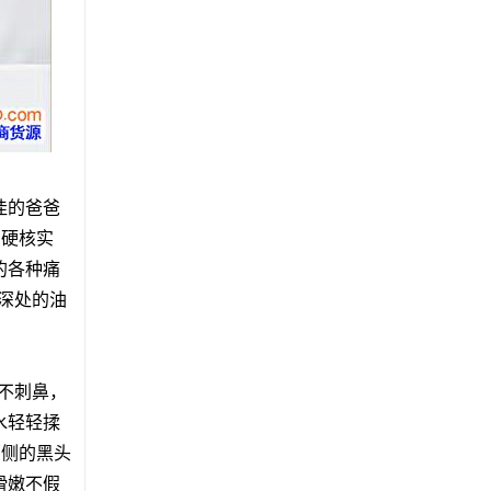
佳的爸爸
的硬核实
的各种痛
深处的油
不刺鼻，
水轻轻揉
两侧的黑头
滑嫩不假