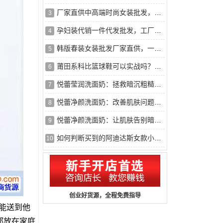
厂家直供中高端时尚女装批发，一手货源，大量现货
3
孕妇装代销一件代发批发，工厂直供，诚招代理
4
韩版春装女装批发厂家直供，一手货源，诚招代理
5
莆田系科比篮球鞋可以实战吗？——2026年深度测评，看完这篇不再
6
悦蕾莹润洗面奶：拯救暗沉粗糙肌肤
7
悦蕾净颜洗面奶：改善肌肤问题的护肤基石
8
悦蕾净颜洗面奶：让肌肤告别暗沉油腻
9
如何判断买到的阿迪达斯女款小白鞋是公司级版本？
10
创业好货源，全程免费指导
能送到他
都放在家庭