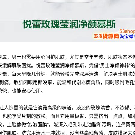
专属，男士也需要用心呵护肌肤，尤其是常年奔波、肌肤状态不
缓解肌肤困扰。悦蕾玫瑰莹润净颜慕斯，凭借“男士净颜神器”
步骤，每天早晚几分钟，就能轻松完成深层清洁，解决男士肌肤
不刺痛，敏肌闭眼用都没事，能温和代谢老废角质，同时吸附毛孔
爸爸，也能安心使用。
*让人惊喜的就是它淡雅高级的味道，淡淡的玫瑰清香，不浓郁、
，也能享受片刻的放松。而且它用量极省，只需挤出一点点，加
，上脸像做“泡泡面膜”，能深入毛孔带走油脂和污垢，连鼻翼
损伤肌肤。洗完用清水一冲就掉，没有丝毫残留感，皮肤摸起来