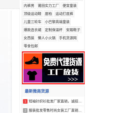
内裤男
莆田实力工厂
便宜童装
顶级运动鞋
崖柏
运动打底裤
儿童三轮车
小巴黎高端童装
爆款连衣裙
定制保温杯
安踏鞋子
女西装
懒人小火锅
手机货源网
零食包邮
最新微商货源
短袖针织衫批发厂家直销，诚招代理，量多有优惠
1
服装批发零售时尚女装工厂直销，大量现货供应
2