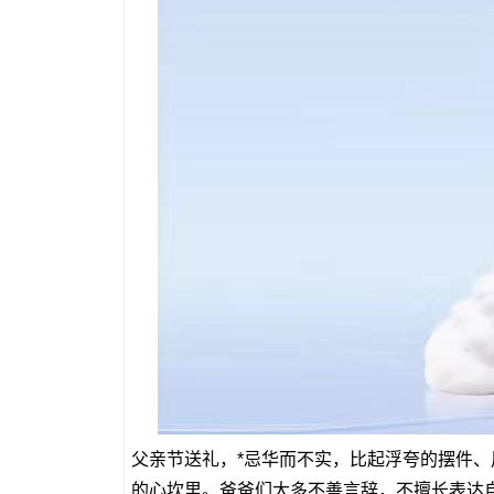
父亲节送礼，*忌华而不实，比起浮夸的摆件
的心坎里。爸爸们大多不善言辞，不擅长表达