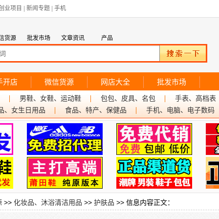
创业项目
|
新闻专题
|
手机
信货源
批发市场
文章资讯
产品
手开店
微信货源
网店大全
批发市场
男鞋、女鞋、运动鞋
包包、皮具、名包
手表、高档表
品、女生日用品
食品、特产、保健品
手机、电脑、电子数码
源
>>
化妆品、沐浴清洁用品
>>
护肤品
>> 信息内容正文：