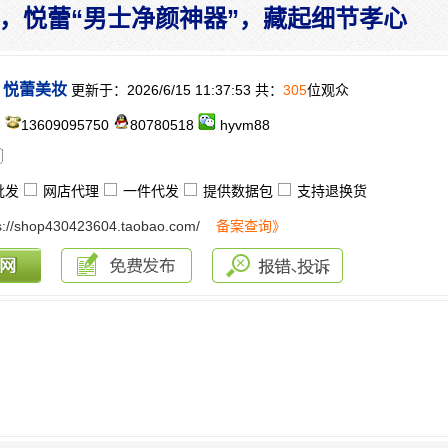
，悦蕾“男士净颜神器”，藏起细节孝心
悦蕾美妆
更新于：2026/6/15 11:37:53 共：
305
位观众
：
13609095750
80780518
hyvm88
批发
网店代理
一件代发
提供数据包
支持退换货
s://shop430423604.taobao.com/
备案查询》