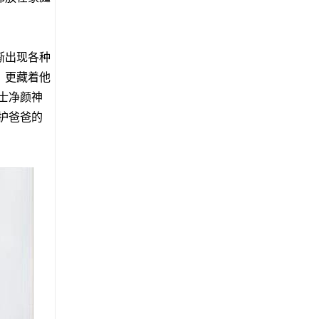
渐出现各种
，更藏着他
士净颜神
护爸爸的