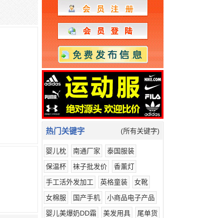
热门关键字
(所有关键字)
婴儿枕
南通厂家
泰国服装
保温杯
袜子批发价
香薰灯
手工活外发加工
英格童装
女靴
女棉服
国产手机
小商品电子产品
婴儿美爆奶DD霜
美发用具
尾单货