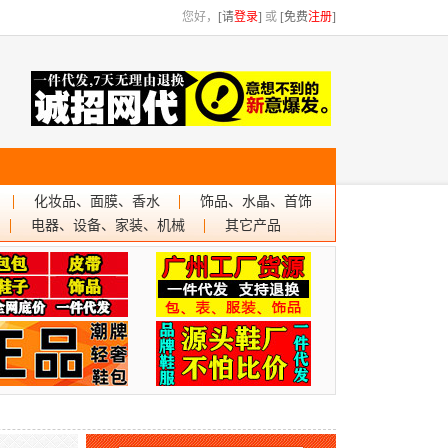
您好，
[请
登录
]
或
[免费
注册
]
化妆品、面膜、香水
饰品、水晶、首饰
电器、设备、家装、机械
其它产品