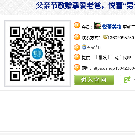
父亲节敬赠挚爱老爸，悦蕾“男
悦蕾美妆
会员：
更新于：2
联系方式：
1360909575
提供:
批发
网店代理
网址:
https://shop43042360