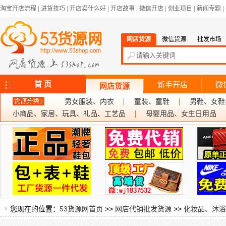
淘宝开店流程
|
进货技巧
|
开店卖什么好
|
开店故事
|
微信开店
|
创业项目
|
新闻专题
|
网店货源
微信货源
批发市场
首 页
新手开店
微
网店货源
男女服装、内衣
童装、童鞋
男鞋、女鞋
小商品、家居、玩具、礼品、工艺品
母婴用品、女生日用品
您现在的位置：
53货源网首页
>>
网店代销批发货源
>>
化妆品、沐浴