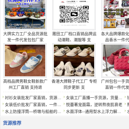
大牌实力工厂全品货源批
莆田工厂档口直销品牌运
各大品牌爆款
发一件代发包包厂家
动潮鞋、潮服等 支
品香水一件
高档品牌男鞋女鞋新款广
香港大牌鞋子代工厂 专柜
广州包包一手
州工厂直销 支持退
同步更新 支
直销一件代
衬衫女装批发厂家直销，货源充足，招募代理
女装工厂直播一手货源，货量充足，质量保障，
女装低价批发厂家直销，一件代发诚招代理
悦蕾著宠面霜，逆转熬夜肌衰老
水上防撞浮筒—桥墩与船舶的安全缓冲器
水面浮体--通用型水上浮力解决方案
货源推荐